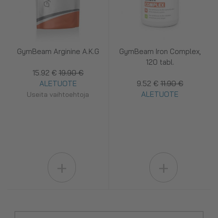
GymBeam Arginine A.K.G
GymBeam Iron Complex,
120 tabl.
15.92 €
19.90 €
ALETUOTE
9.52 €
11.90 €
ALETUOTE
Useita vaihtoehtoja
+
+