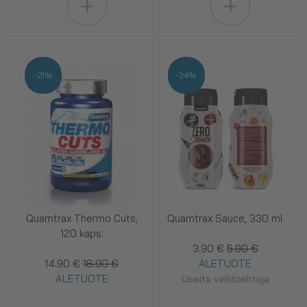
+
+
-21%
-34%
Quamtrax Thermo Cuts,
Quamtrax Sauce, 330 ml
120 kaps.
3.90 €
5.90 €
14.90 €
18.90 €
ALETUOTE
ALETUOTE
Useita vaihtoehtoja