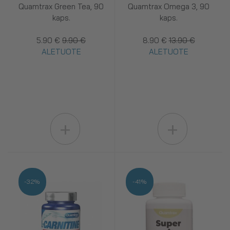
Quamtrax Green Tea, 90
Quamtrax Omega 3, 90
kaps.
kaps.
5.90 €
9.90 €
8.90 €
13.90 €
ALETUOTE
ALETUOTE
+
+
-32%
-41%