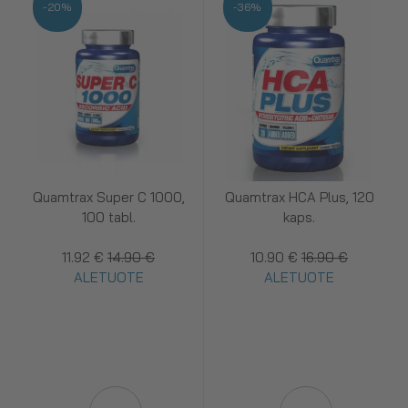
-20%
-36%
Quamtrax Super C 1000,
Quamtrax HCA Plus, 120
100 tabl.
kaps.
11.92 €
14.90 €
10.90 €
16.90 €
ALETUOTE
ALETUOTE