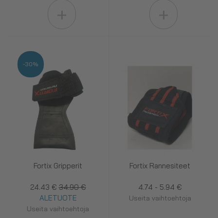
+
+
-30%
Fortix Gripperit
Fortix Rannesiteet
24.43 €
34.90 €
4.74 - 5.94 €
ALETUOTE
Useita vaihtoehtoja
Useita vaihtoehtoja