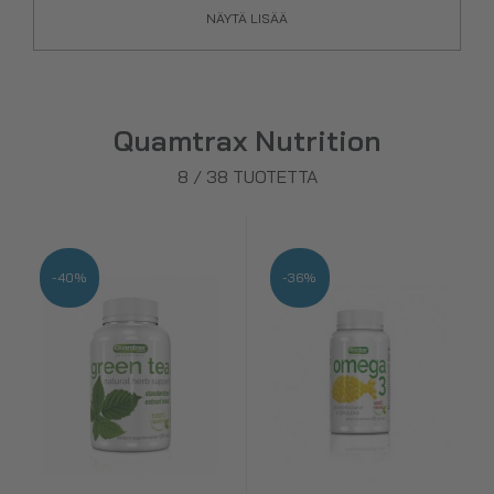
NÄYTÄ LISÄÄ
Quamtrax Nutrition
8
/
38
TUOTETTA
-40%
-36%