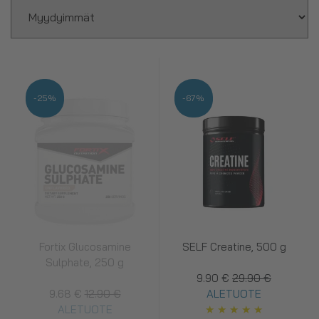
-25%
-67%
Fortix Glucosamine
SELF Creatine, 500 g
Sulphate, 250 g
9.90 €
29.90 €
9.68 €
12.90 €
ALETUOTE
ALETUOTE
★
★
★
★
★