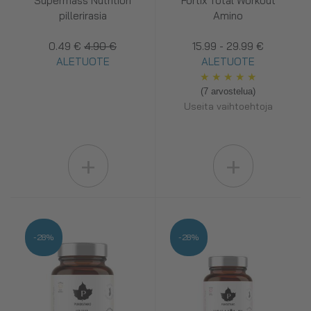
Supermass Nutrition
Fortix Total Workout
pillerirasia
Amino
0.49 €
4.90 €
15.99 - 29.99 €
ALETUOTE
ALETUOTE
★
★
★
★
★
(7 arvostelua)
Useita vaihtoehtoja
+
+
-28%
-28%