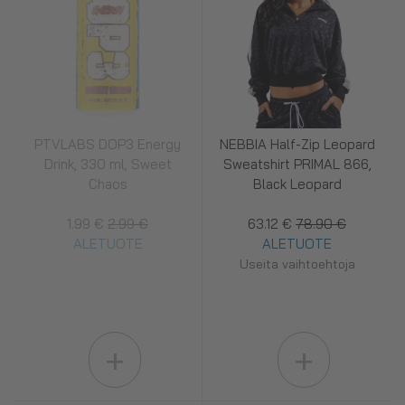
PTVLABS DOP3 Energy
NEBBIA Half-Zip Leopard
Drink, 330 ml, Sweet
Sweatshirt PRIMAL 866,
Chaos
Black Leopard
1.99 €
2.99 €
63.12 €
78.90 €
ALETUOTE
ALETUOTE
Useita vaihtoehtoja
+
+