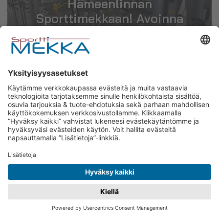
Hämeenlinnan
Sporttimekkaan! Avoinna
24h vuoden jokaisena
päivänä, jäsenyys alkaen 25
€ / kk!
Tervetuloa treenaamaan
Sporttimekkaan!
Erinomainen varustelutaso mahdollistaa
monipuoliset harjoitteluolosuhteet aikoihin
jotka sopivat sinulle parhaiten.
Harjoittelutilaa on yhteensä 1300 neliötä.