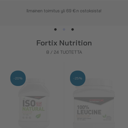
Nopea lähetys jopa päivässä!
Fortix Nutrition
8
/
24
TUOTETTA
-20%
-25%