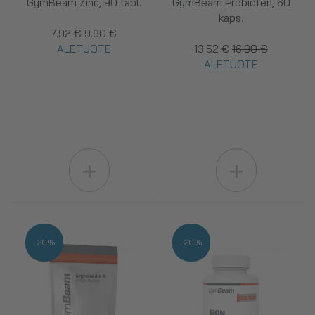
GymBeam Zinc, 90 tabl.
GymBeam ProbioTen, 60
kaps.
7.92 €
9.90 €
ALETUOTE
13.52 €
16.90 €
ALETUOTE
+
+
-20%
-20%