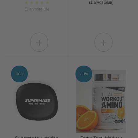
★
★
★
★
★
(1 arvostelua)
(1 arvostelua)
+
+
-90%
-30%