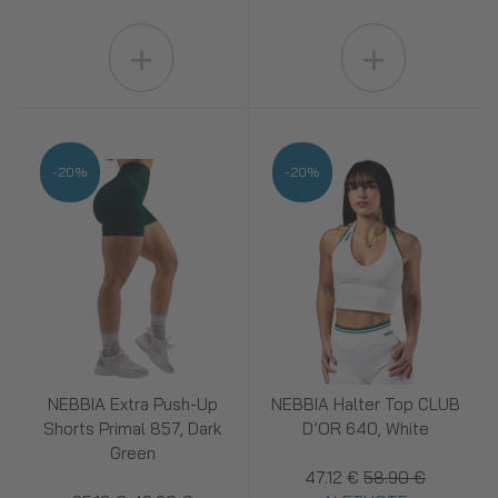
+
+
-20%
-20%
NEBBIA Extra Push-Up
NEBBIA Halter Top CLUB
Shorts Primal 857, Dark
D’OR 640, White
Green
47.12 €
58.90 €