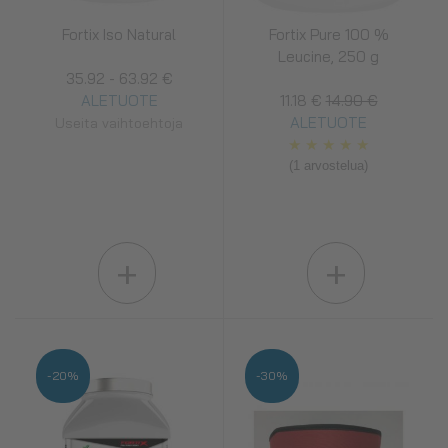
Fortix Iso Natural
Fortix Pure 100 %
Leucine, 250 g
35.92 - 63.92 €
ALETUOTE
11.18 €
14.90 €
ALETUOTE
Useita vaihtoehtoja
★
★
★
★
★
(1 arvostelua)
+
+
-20%
-30%