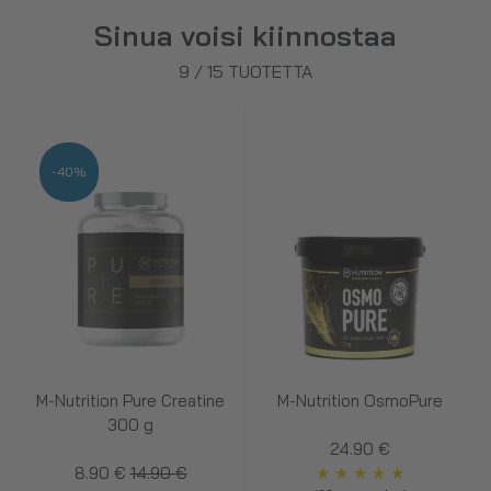
Sinua voisi kiinnostaa
9
/
15
TUOTETTA
-40%
M-Nutrition Pure Creatine
M-Nutrition OsmoPure
300 g
24.90 €
8.90 €
14.90 €
★
★
★
★
★