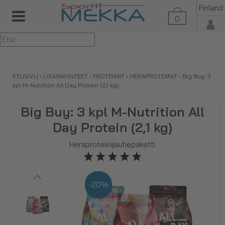
Finland
0
▼
ETUSIVU
•
LISÄRAVINTEET
•
PROTEIINIT
•
HERAPROTEIINIT
•
Big Buy: 3
kpl M-Nutrition All Day Protein (2,1 kg)
Big Buy: 3 kpl M-Nutrition All
Day Protein (2,1 kg)
Heraproteiinijauhepaketti
-20%