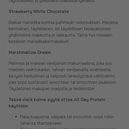
täyteläiseksi ja ylelliseksi makuelämykseksi.
Strawberry White Chocolate
Raikas mansikka kohtaa pehmeän valkosuklaan. Marjaisa,
kermainen, täyteläinen, eli täydellisen tasapainoinen
yhdistelmä makeutta ja raikkautta. Tämä tuo mieleen
kesäisen mansikkakermakakun!
Marshmallow Dream
Pehmeä ja makean vaniljainen makumaailma, joka tuo
mieleen vaahtokarkin, vahvan vaniljaisella vivahteella.
Kevyen herkullinen ja helposti lähestyttävä vaihtoehto,
joka sopii loistavasti leivontaan tai smoothien joukkoon.
Täydellinen makupari marjoille ja hedelmille!
Tässä vielä kolme syytä ottaa All Day Protein
käyttöön:
Palautusjuoma, välipala tai smoothie: sopii mihin
tahansa tilanteeseen