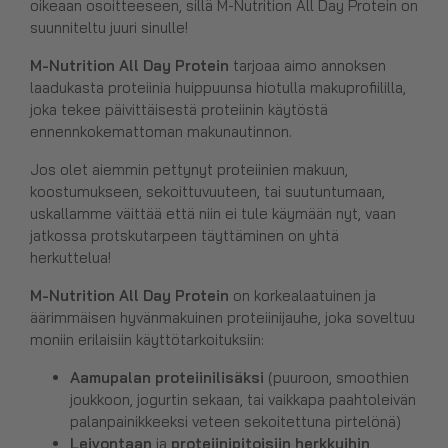
oikeaan osoitteeseen, sillä M-Nutrition All Day Protein on
suunniteltu juuri sinulle!
M-Nutrition All Day Protein
tarjoaa aimo annoksen
laadukasta proteiinia huippuunsa hiotulla makuprofiililla,
joka tekee päivittäisestä proteiinin käytöstä
ennennkokemattoman makunautinnon.
Jos olet aiemmin pettynyt proteiinien makuun,
koostumukseen, sekoittuvuuteen, tai suutuntumaan,
uskallamme väittää että niin ei tule käymään nyt, vaan
jatkossa protskutarpeen täyttäminen on yhtä
herkuttelua!
M-Nutrition All Day Protein
on korkealaatuinen ja
äärimmäisen hyvänmakuinen proteiinijauhe, joka soveltuu
moniin erilaisiin käyttötarkoituksiin:
Aamupalan proteiinilisäksi
(puuroon, smoothien
joukkoon, jogurtin sekaan, tai vaikkapa paahtoleivän
palanpainikkeeksi veteen sekoitettuna pirtelönä)
Leivontaan
ja
proteiinipitoisiin herkkuihin