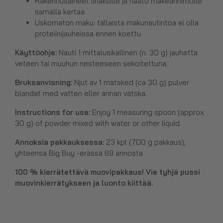
Rakennusaineet lihaksille ja häätö makeanhimolle
samalla kertaa
Uskomaton maku: tällaista makunautintoa ei olla
proteiinijauheissa ennen koettu
Käyttöohje:
Nauti 1 mittalusikallinen (n. 30 g) jauhetta
veteen tai muuhun nesteeseen sekoitettuna.
Bruksanvisning:
Njut av 1 mätsked (ca 30 g) pulver
blandat med vatten eller annan vätska.
Instructions for use:
Enjoy 1 measuring spoon (approx.
30 g) of powder mixed with water or other liquid.
Annoksia pakkauksessa:
23 kpl (700 g pakkaus),
yhteensä Big Buy -erässä 69 annosta
100 % kierrätettävä muovipakkaus! Vie tyhjä pussi
muovinkierrätykseen ja luonto kiittää.