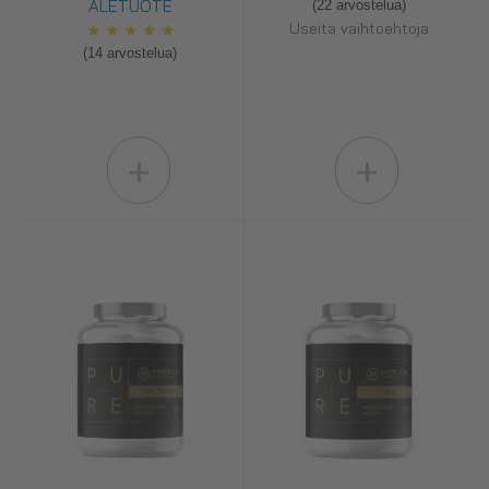
ALETUOTE
(22 arvostelua)
Useita vaihtoehtoja
★
★
★
★
★
(14 arvostelua)
+
+