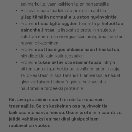
salimarkuille, vaan kaikkien lajien harrastajille
Riittävä määrä laadukasta proteiinia auttaa
ylläpitämään normaalia luuston hyvinvointia
Proteiini
lisää kylläisyyden
tunnetta ja
helpottaa
painonhallintaa
, ja lisäksi se proteiinin sulatus
kuluttaa enemmän energiaa kuin hiilihydraattien tai
rasvan pilkkominen
Proteiini
auttaa myös ehkäisemään lihaskatoa
,
niin dieetillä kuin ikääntyessäkin
Proteiini
tukee aktiivista elämäntapaa
: olitpa
sitten kuntoilija, urheilija tai tavallinen arjen liikkuja,
tai oikeastaan missä tahansa tilanteessa ja haluat
yksinkertaisesti tukea fyysistä hyvinvointia
nauttimalla tarpeeksi proteiinia
Riittävä proteiinin saanti ei ole tärkeää vain
treenaajille. Se on keskeinen osa hyvinvointia
kaikissa elämänvaiheissa. Usein proteiinin saanti voi
jäädä vähäiseksi esimerkiksi yksipuolisen
ruokavalion vuoksi.