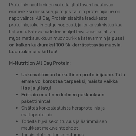
Proteiinin nauttiminen voi olla yllättävän haastavaa
esimerkiksi reissussa, ja myös tällöin proteiinijauhe on
nappivalinta: All Day Protein sisältää laadukasta
proteiinia, joka imeytyy nopeasti, ja jonka valmistus käy
helposti. Kätevä uudelleensuljettava pussi sujahtaa
myös matkalaukkuun muovipurkkia kätevämmin ja
pussi
on kaiken kukkuraksi 100 % kierrätettävää muovia.
Luontokin siis kiittää!
M-Nutrition All Day Protein:
Uskomattoman herkullinen proteiinijauhe. Tätä
emme voi korostaa tarpeeksi, maista vaikka
itse ja ylläty!
Erittäin edullinen kolmen pakkauksen
pakettihinta!
Sisältää korkealaatuista heraproteiinia ja
maitoproteiinia
Todella hyvä sekoittuvuus ja äärimmäisen
maukkaat makuvaihtoehdot
Täysin gluteeniton koostumus