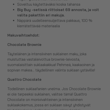
Soveltuu käytettäväksi koska tahansa
Big Buy -setissä riittoisat 69 annosta, ja voit
valita pakettiin eri makuja.
Näppärä uudelleensuljettava pakkaus, 100 %
kierrätettävää materiaalia
Makuvaihtoehdot:
Chocolate Brownie
Täyteläinen ja intensiivinen suklainen maku, joka
muistuttaa vastaleivottua brownie-leivosta,
suomalaisittain suklaakakkua! Pehmeä, kaakaoinen ja
sopivan makea... täydellinen valinta suklaan ystäville!
Quattro Chocolate
Todellinen suklaafanien unelma. Jos Chocolate Brownie
ei ole tarpeeksi suklainen, valitse tämä! Quattro
Chocolate on monivivahteinen ja intensiivinen
suklaakokemus, jossa eri suklaan sävyt yhdistyvät