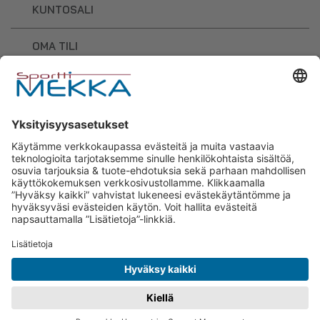
KUNTOSALI
OMA TILI
OSTOSKORI
Sporttimekka – lisäravinteiden ja
urheilutarvikkeiden osaaja