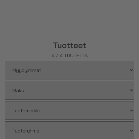
rasvahappoja kuten fosfolipidejä.
Lesitiiniä voi myös käyttää edesauttamaan rasvanpolttoa
kehossa. Valikoimastamme löydät mm.
soija-
ja
auringonkukkalesitiinivalmisteita
.
Tuotteet
4
/
4
TUOTETTA