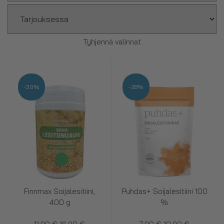
Tyhjennä valinnat
-30%
-28%
Finnmax Soijalesitiini,
Puhdas+ Soijalesitiini 100
400 g
%