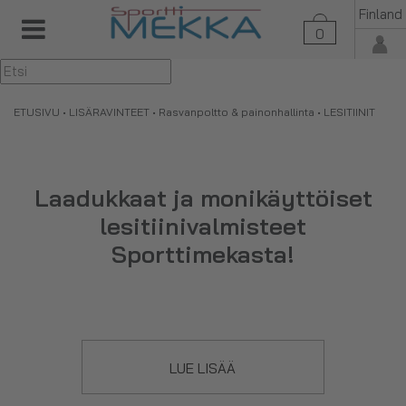
Finland
0
▼
ETUSIVU
•
LISÄRAVINTEET
•
Rasvanpoltto & painonhallinta
• LESITIINIT
Laadukkaat ja monikäyttöiset
lesitiinivalmisteet
Sporttimekasta!
Lesitiiniä käytetään enimmäkseen emulgointiaineena
LUE LISÄÄ
tuotteissa ja myös antamaan kermaisuutta niihin esimerkiksi
raakasuklaassa. Lesitiinit sisältävät myös keholle tärkeitä