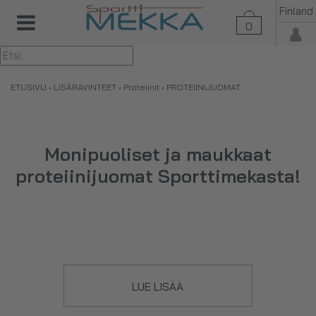
Finland
0
▼
ETUSIVU
•
LISÄRAVINTEET
•
Proteiinit
• PROTEIINIJUOMAT
Monipuoliset ja maukkaat
proteiinijuomat Sporttimekasta!
Proteiinijuomat sisältävät pääsääntöisesti maitoproteiinia.
LUE LISÄÄ
Proteiinijuomat tai proteiinipitoiset valmisjuomat ovat
erinomaisia välipala- tai palautusjuomia. Voit nauttia