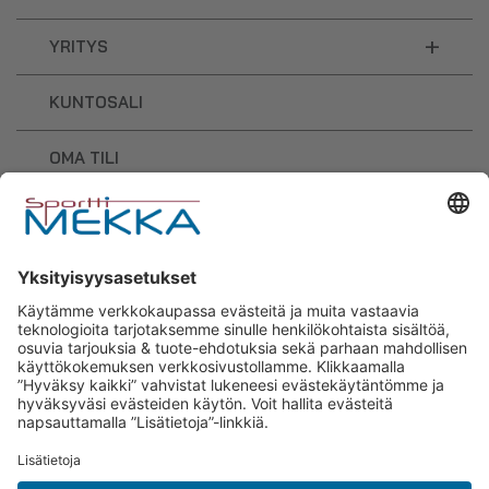
+
YRITYS
KUNTOSALI
OMA TILI
OSTOSKORI
Sporttimekka – lisäravinteiden ja
urheilutarvikkeiden osaaja