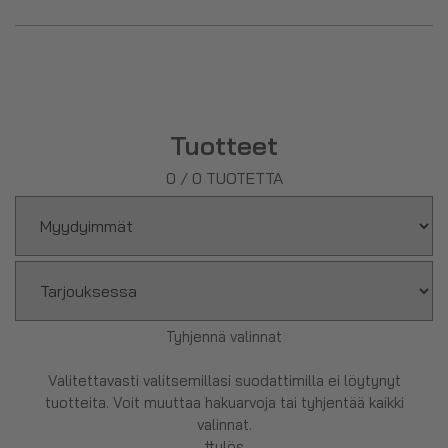
proteiinijuomaa vaikka treenin jälkeen saadaksesi nopeasti
imeytyvää proteiinia elimistöösi.
Valikoimastamme löydät mm. monipuoliset ja laadukkaat
TEHO Sport palautusjuomat
!
Tuotteet
0
/
0
TUOTETTA
Tyhjennä valinnat
Valitettavasti valitsemillasi suodattimilla ei löytynyt
tuotteita. Voit muuttaa hakuarvoja tai tyhjentää kaikki
valinnat.
#ylös