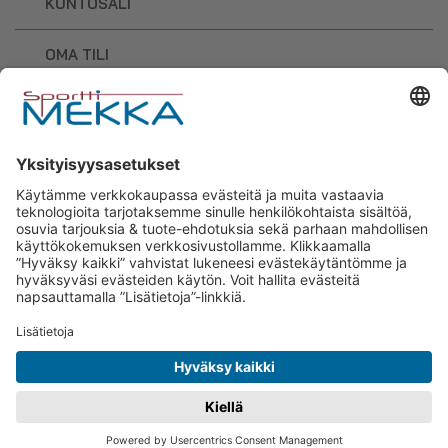
KUNTOSALI
OMA TILI
OSTOSKORI
Sporttimekka – lisäravinteiden ja
urheilutarvikkeiden osaaja