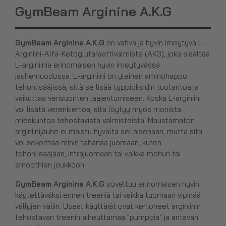
GymBeam Arginine A.K.G
GymBeam Arginine A.K.G
on vahva ja hyvin imeytyvä L-
Arginiini-Alfa-Ketoglutaraattivalmiste (AKG), joka sisältää
L-arginiinia erinomaisen hyvin imeytyvässä
jauhemuodossa. L-arginiini on yleinen aminohappo
tehonlisääjissä, sillä se lisää typpioksidin tuotantoa ja
vaikuttaa verisuonten laajentumiseen. Koska L-arginiini
voi lisätä verenkiertoa, sitä löytyy myös monista
mieskuntoa tehostavista valmisteista. Maustamaton
arginiinijauhe ei maistu hyvältä sellaisenaan, mutta sitä
voi sekoittaa mihin tahansa juomaan, kuten
tehonlisääjään, intrajuomaan tai vaikka mehun tai
smoothien joukkoon.
GymBeam Arginine A.K.G
soveltuu erinomaisen hyvin
käytettäväksi ennen treeniä tai vaikka tuomaan vipinää
vällyjen väliin. Useat käyttäjät ovat kertoneet arginiinin
tehostavan treenin aiheuttamaa "pumppia" ja antavan