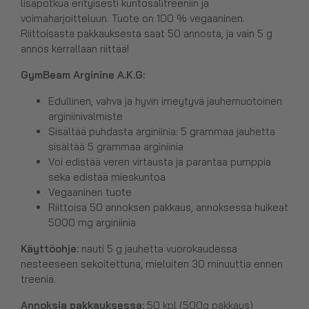
lisäpotkua erityisesti kuntosalitreeniin ja
voimaharjoitteluun. Tuote on 100 % vegaaninen.
Riittoisasta pakkauksesta saat 50 annosta, ja vain 5 g
annos kerrallaan riittää!
GymBeam Arginine A.K.G:
Edullinen, vahva ja hyvin imeytyvä jauhemuotoinen
arginiinivalmiste
Sisältää puhdasta arginiinia: 5 grammaa jauhetta
sisältää 5 grammaa arginiinia
Voi edistää veren virtausta ja parantaa pumppia
sekä edistää mieskuntoa
Vegaaninen tuote
Riittoisa 50 annoksen pakkaus, annoksessa huikeat
5000 mg arginiinia
Käyttöohje:
nauti 5 g jauhetta vuorokaudessa
nesteeseen sekoitettuna, mieluiten 30 minuuttia ennen
treeniä.
Annoksia pakkauksessa:
50 kpl (500g pakkaus)