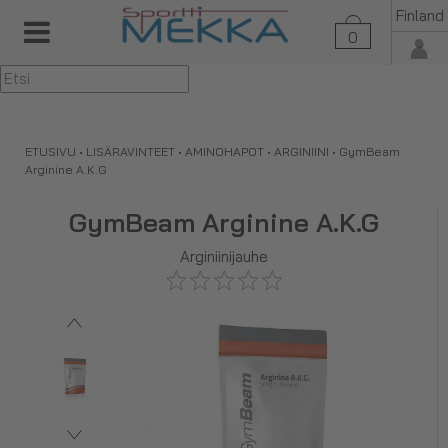
Finland
0
▼
ETUSIVU
•
LISÄRAVINTEET
•
AMINOHAPOT
•
ARGINIINI
•
GymBeam
Arginine A.K.G
GymBeam Arginine A.K.G
Arginiinijauhe