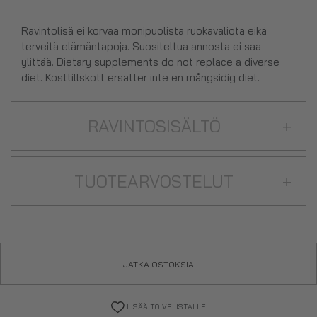
Ravintolisä ei korvaa monipuolista ruokavaliota eikä
terveitä elämäntapoja. Suositeltua annosta ei saa
ylittää. Dietary supplements do not replace a diverse
diet. Kosttillskott ersätter inte en mångsidig diet.
RAVINTOSISÄLTÖ
+
TUOTEARVOSTELUT
+
JATKA OSTOKSIA
LISÄÄ TOIVELISTALLE