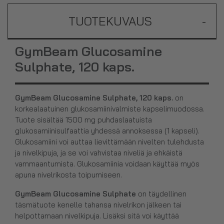
TUOTEKUVAUS
-
GymBeam Glucosamine
Sulphate, 120 kaps.
GymBeam Glucosamine Sulphate, 120 kaps.
on
korkealaatuinen glukosamiinivalmiste kapselimuodossa.
Tuote sisältää
1500 mg puhdaslaatuista
glukosamiinisulfaattia yhdessä annoksessa (1 kapseli).
Glukosamiini voi auttaa lievittämään nivelten tulehdusta
ja nivelkipuja, ja se voi vahvistaa niveliä ja ehkäistä
vammaantumista. Glukosamiinia voidaan käyttää myös
apuna nivelrikosta toipumiseen.
GymBeam Glucosamine Sulphate
on täydellinen
täsmätuote kenelle tahansa nivelrikon jälkeen tai
helpottamaan nivelkipuja. Lisäksi sitä voi käyttää