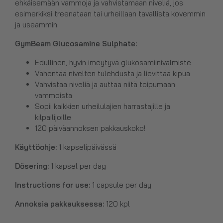
ehkäisemään vammoja ja vahvistamaan niveliä, jos
esimerkiksi treenataan tai urheillaan tavallista kovemmin
ja useammin.
GymBeam Glucosamine Sulphate
:
Edullinen, hyvin imeytyvä glukosamiinivalmiste
Vähentää nivelten tulehdusta ja lievittää kipua
Vahvistaa niveliä ja auttaa niitä toipumaan
vammoista
Sopii kaikkien urheilulajien harrastajille ja
kilpailijoille
120 päiväannoksen pakkauskoko!
Käyttöohje:
1 kapselipäivässä
Dösering:
1 kapsel per dag
Instructions for use:
1 capsule per day
Annoksia pakkauksessa:
120 kpl