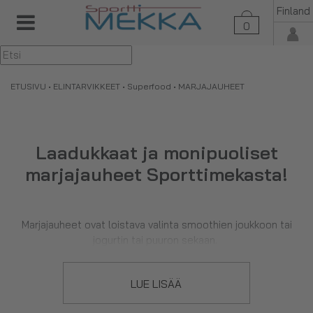
Finland
0
▼
ETUSIVU
•
ELINTARVIKKEET
•
Superfood
• MARJAJAUHEET
Laadukkaat ja monipuoliset
marjajauheet Sporttimekasta!
Marjajauheet ovat loistava valinta smoothien joukkoon tai
jogurtin tai puuron sekaan.
LUE LISÄÄ