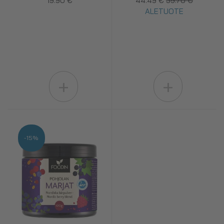
19.90 €
44.49 €
59.70 €
ALETUOTE
+
+
-15%