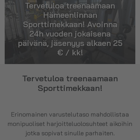
Tervetuloa treenaamaan
Hämeenlinnan
Sporttimekkaan! Avoinna
24h vuoden jokaisena
päivänä, jäsenyys alkaen 25
€ / kk!
Tervetuloa treenaamaan
Sporttimekkaan!
Erinomainen varustelutaso mahdollistaa
monipuoliset harjoitteluolosuhteet aikoihin
jotka sopivat sinulle parhaiten.