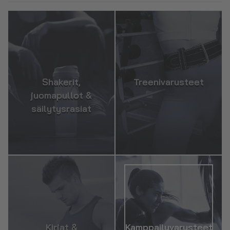
Shakerit,
Treenivarusteet
juomapullot &
säilytysrasiat
Kirjat &
Kamppailuvarusteet