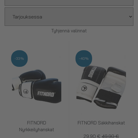
Tyhjennä valinnat
-33%
-40%
FITNORD
FITNORD Säkkihanskat
Nyrkkeilyhanskat
29.90 €
49.90 €