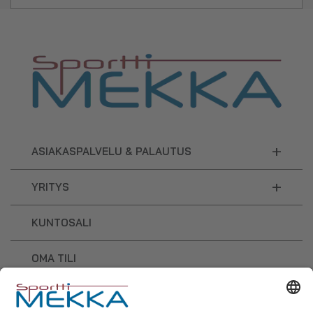
+
ASIAKASPALVELU & PALAUTUS
+
YRITYS
KUNTOSALI
OMA TILI
OSTOSKORI