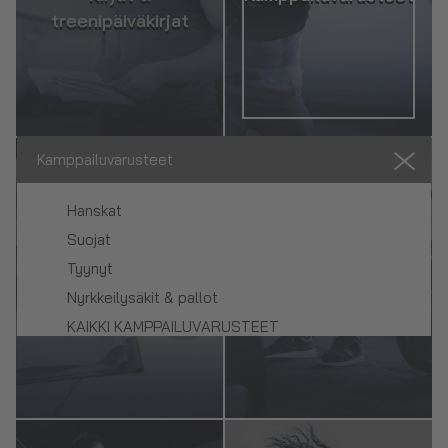
treenipäiväkirjat
Kamppailuvarusteet
Hanskat
Suojat
Tyynyt
Kuntoiluvälineet
Voimaharjoittelu
Nyrkkeilysäkit & pallot
KAIKKI KAMPPAILUVARUSTEET
KAIKKI TREENI- & KAMPPAILUVARUSTEET