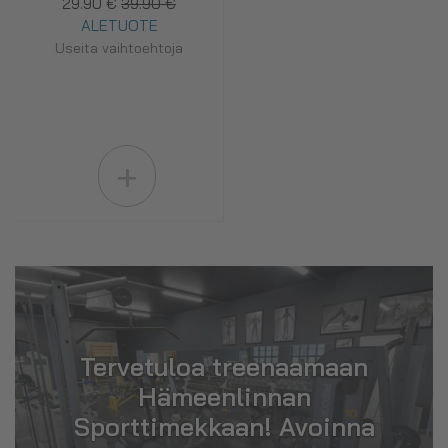
29.90 €
39.90 €
ALETUOTE
Useita vaihtoehtoja
+
Tervetuloa treenaamaan
Hämeenlinnan
Sporttimekkaan! Avoinna