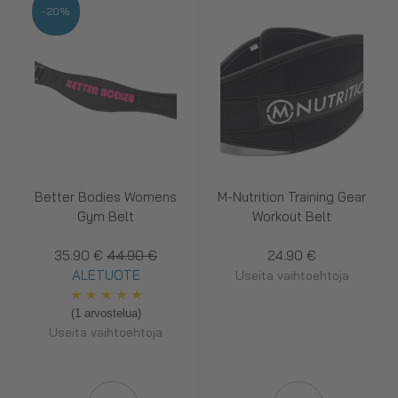
-20%
Better Bodies Womens
M-Nutrition Training Gear
Gym Belt
Workout Belt
35.90 €
44.90 €
24.90 €
ALETUOTE
Useita vaihtoehtoja
★
★
★
★
★
(1 arvostelua)
Useita vaihtoehtoja