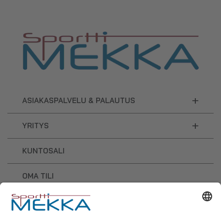
+
ASIAKASPALVELU & PALAUTUS
+
YRITYS
KUNTOSALI
OMA TILI
OSTOSKORI