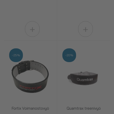
+
+
-25%
-20%
Fortix Voimanostovyö
Quamtrax treenivyö