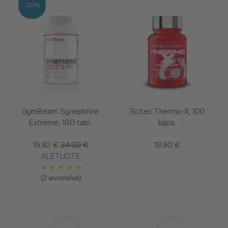
-20%
GymBeam Synephrine
Scitec Thermo-X, 100
Extreme, 180 tabl.
kaps.
19.92 €
24.90 €
19.90 €
ALETUOTE
★
★
★
★
★
(2 arvostelua)