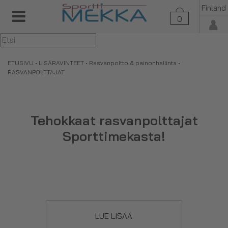
Finland
0
▼
ETUSIVU
•
LISÄRAVINTEET
•
Rasvanpoltto & painonhallinta
•
RASVANPOLTTAJAT
Tehokkaat rasvanpolttajat
Sporttimekasta!
Tähän tuoteryhmään olemme koonneet rasvanpolttajat eli
burnerit
, jotka sisältävät laajan sekoituksen erilaisia
ainesosia, joilla on omat vaikutuksensa. Tietyt ainesosat
LUE LISÄÄ
lisäävät energiankulutusta lisäämällä elimistön