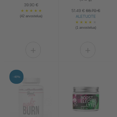
39.90 €
★
★
★
★
★
51.49 €
68.70 €
ALETUOTE
(42 arvostelua)
★
★
★
★
★
(1 arvostelua)
+
+
-48%