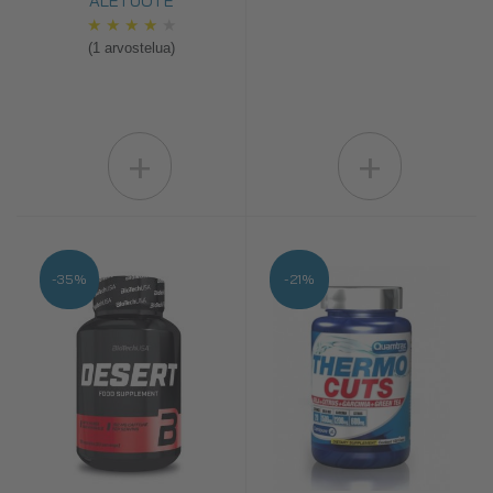
ALETUOTE
★
★
★
★
★
(1 arvostelua)
+
+
-35%
-21%