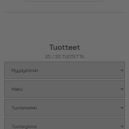
lämmöntuotantoa (termogeneesi) ja siten tehostavat
painonpudotusta. Näihin ainesosiin kuuluvat muun muassa
vahvat mausteet (chili, cayenne jne) ja keskushermostoon
vaikuttavat stimulantit kuten
kofeiini
ja teakriini.
Tuotteet
20
/
20
TUOTETTA