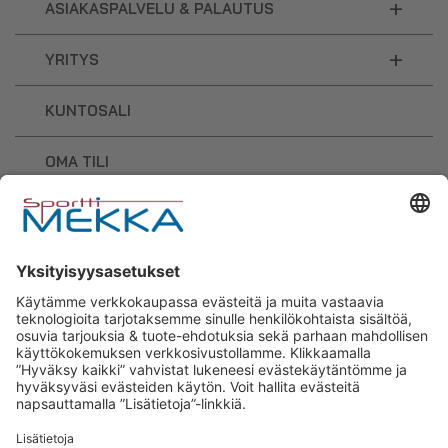
+
ASIAKASPALVELU & PALAUTUS
+
YRITYS
KUNTOSALI
OMA TILI
OSTOSKORI
Sporttimekka – lisäravinteiden ja
urheilutarvikkeiden osaaja