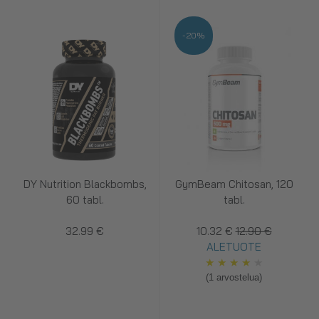
-20%
DY Nutrition Blackbombs,
GymBeam Chitosan, 120
60 tabl.
tabl.
32.99 €
10.32 €
12.90 €
ALETUOTE
★
★
★
★
★
(1 arvostelua)