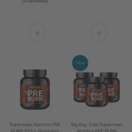
(14 arvostelua)
+
+
-25%
Supermass Nutrition PRE
Big Buy: 3 kpl Supermass
BURN 300 g, Raspberry
Nutrition PRE BURN