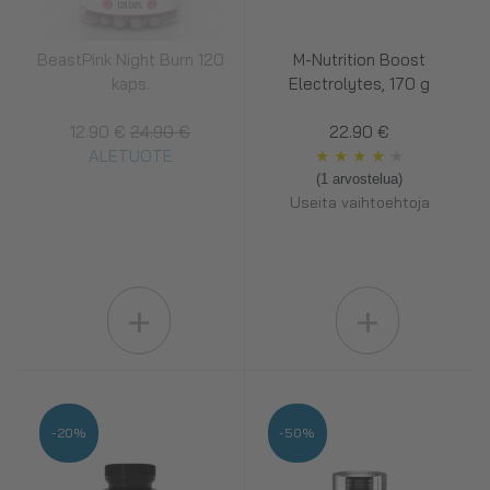
BeastPink Night Burn 120
M-Nutrition Boost
kaps.
Electrolytes, 170 g
12.90 €
24.90 €
22.90 €
ALETUOTE
★
★
★
★
★
(1 arvostelua)
Useita vaihtoehtoja
+
+
-20%
-50%