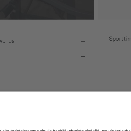
Sporttim
+
LAUTUS
+