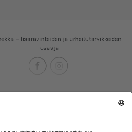
ekka – lisäravinteiden ja urheilutarvikkeiden
osaaja