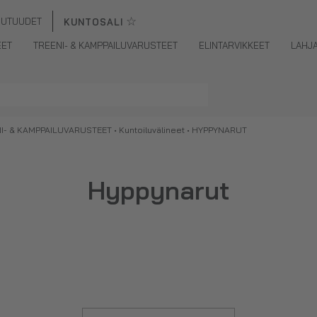
☆
UUTUUDET
KUNTOSALI
EET
TREENI- & KAMPPAILUVARUSTEET
ELINTARVIKKEET
LAHJ
I- & KAMPPAILUVARUSTEET
•
Kuntoiluvälineet
• HYPPYNARUT
Hyppynarut