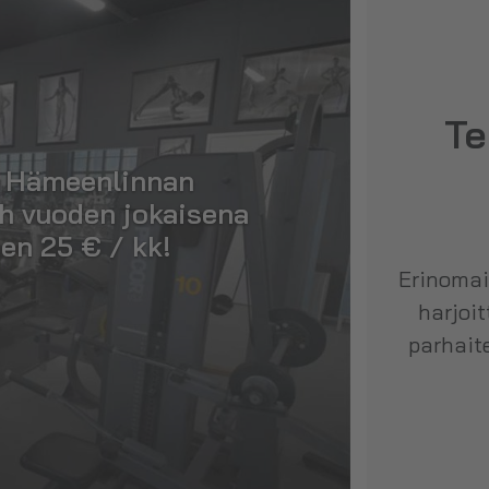
Te
n Hämeenlinnan
h vuoden jokaisena
en 25 € / kk!
Erinomai
harjoit
parhaite