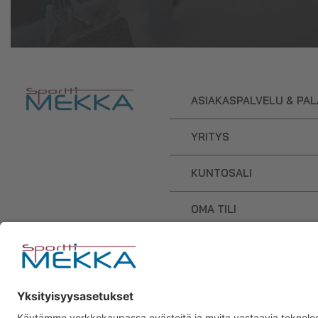
ASIAKASPALVELU & PA
YRITYS
KUNTOSALI
OMA TILI
OSTOSKORI