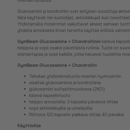
nivelvalmisteissa.
Glukosamiini ja kondroitiini ovat erityisen suosittuja aktiiv
Niitä käyttävät niin kuntoilijat, aktiiviliikkujat kuin tavoitteel
Yhdistämällä molemmat vaikuttavat aineet samaan tuott
yhdellä annoksella ilman tarvetta käyttää erillisiä valmist
GymBeam Glucosamine + Chondroitinin
kätevä kapsel
helppoa ja sopii osaksi päivittäistä rutiinia. Tuote on suu
elämäntapaa ja sopii kaikille, jotka haluavat huolehtia nive
GymBeam Glucosamine + Chondroitin
Tehokas yhdistelmätuote nivelten hyvinvointiin
sisältää glukosamiinia ja kondroitiinia
glukosamiini sulfaattimuodossa (2KCl)
kätevä kapselimuoto
helppo annostella: 3 kapselia päivässä riittää
sopii aktiiviliikkujille ja urheilijoille
Riittoisa 120 kapselin pakkaus riittää 40 päiväksi
Käyttöohje