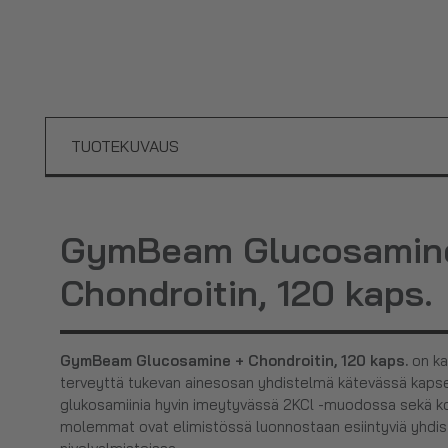
TUOTEKUVAUS
GymBeam Glucosamin
Chondroitin, 120 kaps.
GymBeam Glucosamine + Chondroitin, 120 kaps.
on ka
terveyttä tukevan ainesosan yhdistelmä kätevässä kaps
glukosamiinia hyvin imeytyvässä 2KCl -muodossa sekä kondr
molemmat ovat elimistössä luonnostaan esiintyviä yhdiste