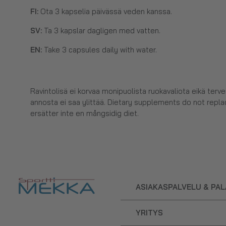
FI:
Ota 3 kapselia päivässä veden kanssa.
SV:
Ta 3 kapslar dagligen med vatten.
EN:
Take 3 capsules daily with water.
Ravintolisä ei korvaa monipuolista ruokavaliota eikä terv
annosta ei saa ylittää. Dietary supplements do not replac
ersätter inte en mångsidig diet.
ASIAKASPALVELU & PA
YRITYS