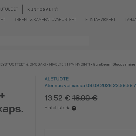
☆
UUTUUDET
KUNTOSALI
EET
TREENI- & KAMPPAILUVARUSTEET
ELINTARVIKKEET
LAHJ
VEYSTUOTTEET & OMEGA-3
•
NIVELTEN HYVINVOINTI
•
GymBeam Glucosamine + 
ALETUOTE
Alennus voimassa 09.08.2026 23:59:59 A
+
13.52 €
16.90 €
kaps.
Hintahistoria