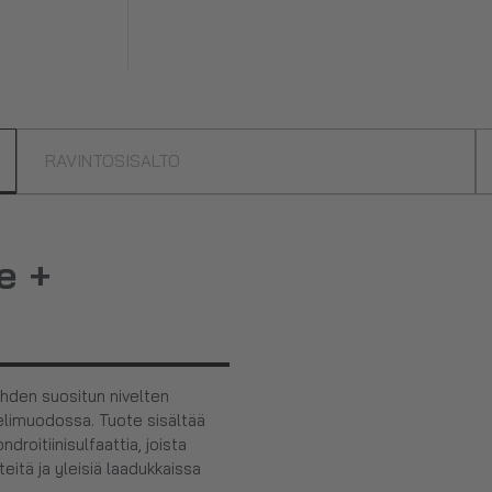
RAVINTOSISÄLTÖ
e +
hden suositun nivelten
elimuodossa. Tuote sisältää
oitiinisulfaattia, joista
itä ja yleisiä laadukkaissa