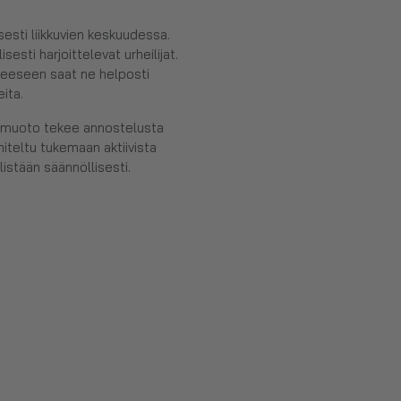
isesti liikkuvien keskuudessa.
lisesti harjoittelevat urheilijat.
eeseen saat ne helposti
eita.
imuoto tekee annostelusta
nniteltu tukemaan aktiivista
listään säännöllisesti.