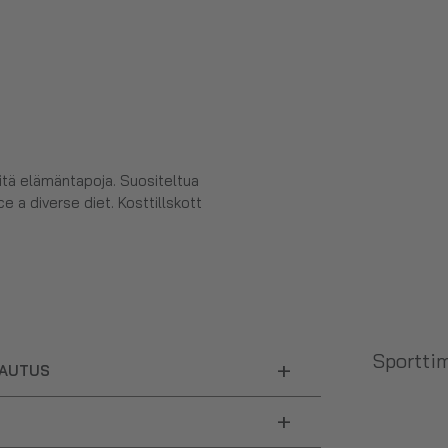
eitä elämäntapoja. Suositeltua
e a diverse diet. Kosttillskott
Sporttim
+
LAUTUS
+