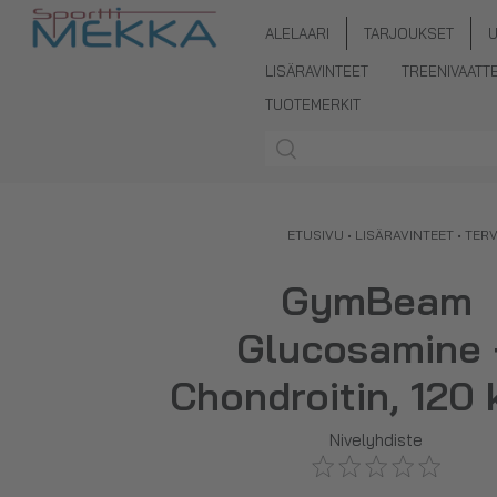
ALELAARI
TARJOUKSET
LISÄRAVINTEET
TREENIVAATT
TUOTEMERKIT
ETUSIVU
•
LISÄRAVINTEET
•
TER
GymBeam
Glucosamine 
Chondroitin, 120 
Nivelyhdiste