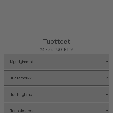
hyvinvointia. Täältä löydät myös
Puhdas+:n KETO Test
-
liuskat ja esimerkiksi
Supermass Nutrition Liver Support
-
valmisteen maksan hyvinvointiin.
Tuotteet
24
/
24
TUOTETTA