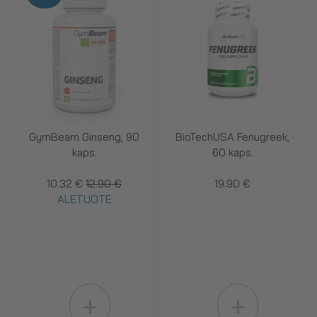
GymBeam Ginseng, 90
BioTechUSA Fenugreek,
kaps.
60 kaps.
10.32 €
12.90 €
19.90 €
ALETUOTE
+
+