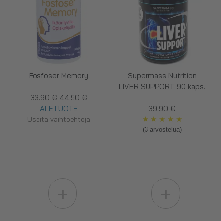
Fosfoser Memory
Supermass Nutrition
LIVER SUPPORT 90 kaps.
33.90 €
44.90 €
ALETUOTE
39.90 €
★
★
★
★
★
Useita vaihtoehtoja
(3 arvostelua)
+
+