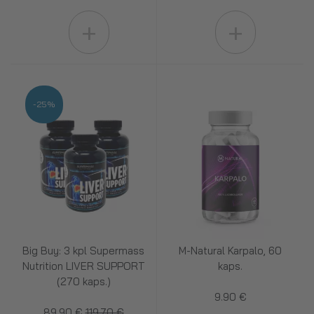
+
+
-25%
Big Buy: 3 kpl Supermass
M-Natural Karpalo, 60
Nutrition LIVER SUPPORT
kaps.
(270 kaps.)
9.90 €
89.90 €
119.70 €