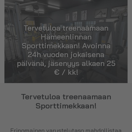
Tervetuloa treenaamaan
Hämeenlinnan
Sporttimekkaan! Avoinna
24h vuoden jokaisena
päivänä, jäsenyys alkaen 25
€ / kk!
Tervetuloa treenaamaan
Sporttimekkaan!
Erinomainen varustelutaso mahdollistaa