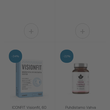
+
+
-34%
-22%
ICONFIT Visionfit, 60
Puhdistamo Vahva