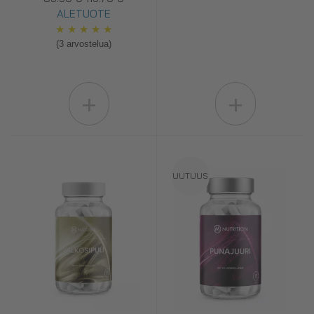
ALETUOTE
★
★
★
★
★
(3 arvostelua)
+
+
UUTUUS