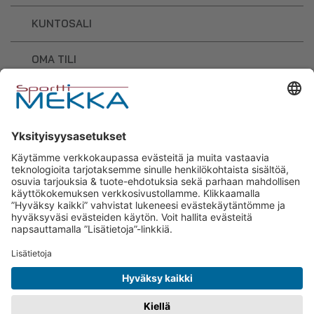
KUNTOSALI
OMA TILI
OSTOSKORI
Sporttimekka – lisäravinteiden ja
urheilutarvikkeiden osaaja