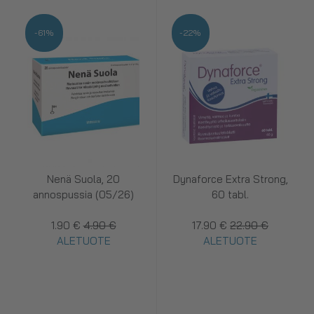
-61%
-22%
Nenä Suola, 20
Dynaforce Extra Strong,
annospussia (05/26)
60 tabl.
1.90 €
4.90 €
17.90 €
22.90 €
ALETUOTE
ALETUOTE