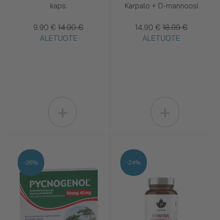
kaps.
Karpalo + D-mannoosi
9.90 €
14.90 €
14.90 €
18.99 €
ALETUOTE
ALETUOTE
+
+
-26%
-24%