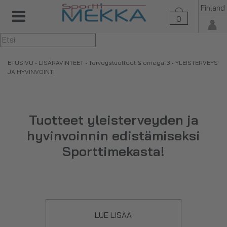
Finland
0
▼
ETUSIVU
•
LISÄRAVINTEET
•
Terveystuotteet & omega-3
• YLEISTERVEYS
JA HYVINVOINTI
Tuotteet yleisterveyden ja
hyvinvoinnin edistämiseksi
Sporttimekasta!
Tästä tuoteryhmästä löydät erilaiset tuotteet, joilla voit
LUE LISÄÄ
parantaa ja edistää omaa yleisterveyttä ja kokonaisvaltaista