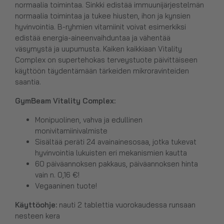
normaalia toimintaa. Sinkki edistää immuunijärjestelmän
normaalia toimintaa ja tukee hiusten, ihon ja kynsien
hyvinvointia. B-ryhmien vitamiinit voivat esimerkiksi
edistää energia-aineenvaihduntaa ja vähentää
väsymystä ja uupumusta. Kaiken kaikkiaan Vitality
Complex on supertehokas terveystuote päivittäiseen
käyttöön täydentämään tärkeiden mikroravinteiden
saantia.
GymBeam Vitality Complex
:
Monipuolinen, vahva ja edullinen
monivitamiinivalmiste
Sisältää peräti 24 avainainesosaa, jotka tukevat
hyvinvointia lukuisten eri mekanismien kautta
60 päiväannoksen pakkaus, päiväannoksen hinta
vain n. 0,16 €!
Vegaaninen tuote!
Käyttöohje:
nauti 2 tablettia vuorokaudessa runsaan
nesteen kera