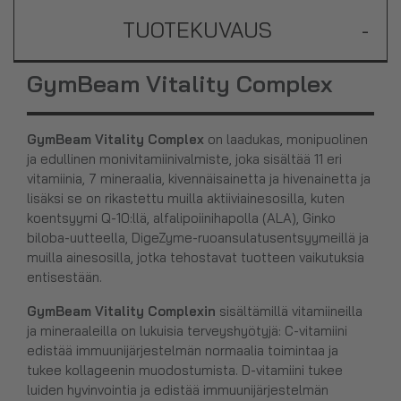
TUOTEKUVAUS
-
GymBeam Vitality Complex
GymBeam Vitality Complex
on laadukas, monipuolinen
ja edullinen monivitamiinivalmiste, joka sisältää 11 eri
vitamiinia, 7 mineraalia, kivennäisainetta ja hivenainetta ja
lisäksi se on rikastettu muilla aktiiviainesosilla, kuten
koentsyymi Q-10:llä, alfalipoiinihapolla (ALA), Ginko
biloba-uutteella, DigeZyme-ruoansulatusentsyymeillä ja
muilla ainesosilla, jotka tehostavat tuotteen vaikutuksia
entisestään.
GymBeam Vitality Complexin
sisältämillä vitamiineilla
ja mineraaleilla on lukuisia terveyshyötyjä: C-vitamiini
edistää immuunijärjestelmän normaalia toimintaa ja
tukee kollageenin muodostumista. D-vitamiini tukee
luiden hyvinvointia ja edistää immuunijärjestelmän