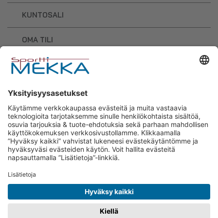
KUNTOSALI
OMA TILI
OSTOSKORI
Sporttimekka – lisäravinteiden ja
urheilutarvikkeiden osaaja