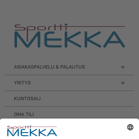
+
ASIAKASPALVELU & PALAUTUS
+
YRITYS
KUNTOSALI
OMA TILI
OSTOSKORI