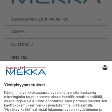
+
ASIAKASPALVELU & PALAUTUS
+
YRITYS
KUNTOSALI
OMA TILI
OSTOSKORI
Sporttimekka – lisäravinteiden ja
urheilutarvikkeiden osaaja