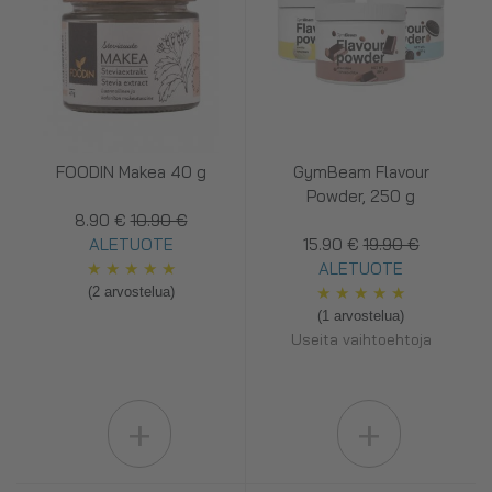
FOODIN Makea 40 g
GymBeam Flavour
Powder, 250 g
8.90 €
10.90 €
ALETUOTE
15.90 €
19.90 €
★
★
★
★
★
ALETUOTE
★
★
★
★
★
(2 arvostelua)
(1 arvostelua)
Useita vaihtoehtoja
+
+