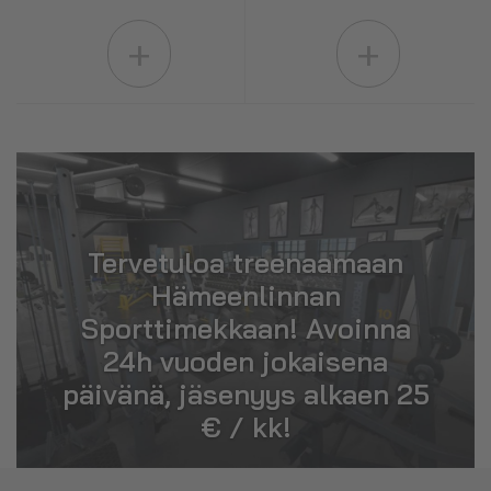
+
+
Tervetuloa treenaamaan
Hämeenlinnan
Sporttimekkaan! Avoinna
24h vuoden jokaisena
päivänä, jäsenyys alkaen 25
€ / kk!