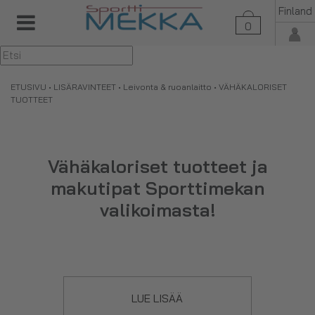
Finland
0
▼
ETUSIVU
•
LISÄRAVINTEET
•
Leivonta & ruoanlaitto
• VÄHÄKALORISET
TUOTTEET
Vähäkaloriset tuotteet ja
makutipat Sporttimekan
valikoimasta!
Vähäkalorisilla tuotteilla voit lisätä makua ja makeutta
ruokaasi. Tästä tuoteryhmästä löydät myös
ateriankorvikkeita ja esimerkiksi jälkiruokaan lisättäviä
LUE LISÄÄ
kastikkeita.