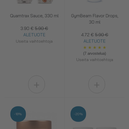
Quamtrax Sauce, 330 ml
GymBeam Flavor Drops,
30 ml
3.90 €
5.90 €
ALETUOTE
4.72 €
5.90 €
ALETUOTE
Useita vaihtoehtoja
★
★
★
★
★
(7 arvostelua)
Useita vaihtoehtoja
+
+
-18%
-20%