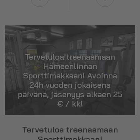
Tervetuloa treenaamaan
Hämeenlinnan
Sporttimekkaan! Avoinna
24h vuoden jokaisena
päivänä, jäsenyys alkaen 25
€ / kk!
Tervetuloa treenaamaan
Sporttimekkaan!