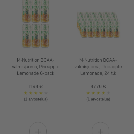
M-Nutrition BCAA-
M-Nutrition BCAA-
valmisjuoma, Pineapple
valmisjuoma, Pineapple
Lemonade 6-pack
Lemonade, 24 tlk
11.94 €
47.76 €
★
★
★
★
★
★
★
★
★
★
(1 arvostelua)
(1 arvostelua)
+
+