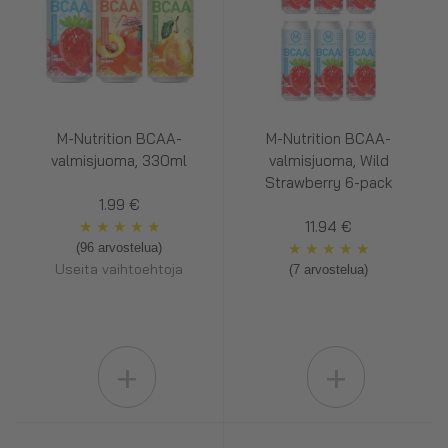
M-Nutrition BCAA-
M-Nutrition BCAA-
valmisjuoma, 330ml
valmisjuoma, Wild
Strawberry 6-pack
1.99 €
★
★
★
★
★
11.94 €
★
★
★
★
★
(96 arvostelua)
Useita vaihtoehtoja
(7 arvostelua)
+
+