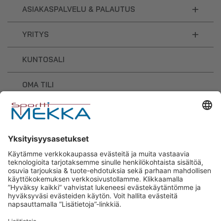
+
ASIAKASPALVELU & PALAUTUS
+
YRITYS
KUNTOSALI
OMA TILI
OSTOSKORI
Sporttimekka – lisäravinteiden ja
urheilutarvikkeiden osaaja