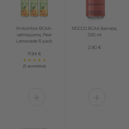
M-Nutrition BCAA-
NOCCO BCAA Berruba,
valmisjuoma, Pear
330 ml
Lemonade 6-pack
2.90 €
11.94 €
★
★
★
★
★
(5 arvostelua)
+
+