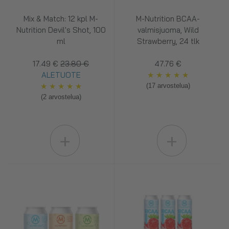
Mix & Match: 12 kpl M-
M-Nutrition BCAA-
Nutrition Devil's Shot, 100
valmisjuoma, Wild
ml
Strawberry, 24 tlk
17.49 €
23.80 €
47.76 €
ALETUOTE
★
★
★
★
★
★
★
★
★
★
(17 arvostelua)
(2 arvostelua)
+
+