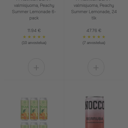
valmisjuoma, Peachy
valmisjuoma, Peachy
Summer Lemonade 6-
Summer Lemonade, 24
pack
tlk
11.94 €
47.76 €
★
★
★
★
★
★
★
★
★
★
(10 arvostelua)
(7 arvostelua)
+
+