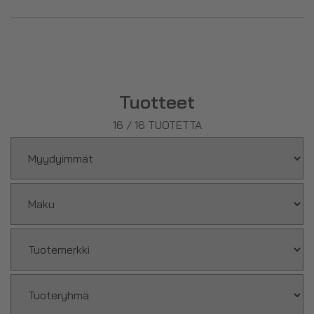
virvoitusjuomavalikoimaan, josta löydät mm. tuttujen
virvoitusjuomien erikoismakuja!
Tuotteet
16
/
16
TUOTETTA