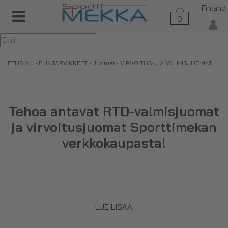
Finland
0
▼
ETUSIVU
•
ELINTARVIKKEET
•
Juomat
• VIRVOITUS- JA VALMISJUOMAT
Tehoa antavat RTD-valmisjuomat
ja virvoitusjuomat Sporttimekan
verkkokaupasta!
Sporttimekan RTD-valikoimasta löydät treenien yhteyteen
soveltuvat juomat., kuten M-Nutrition Mania Before Workoutin!
RTD-juomat sisältävät monesti kofeiinia ja beta-alaniinia,
LUE LISÄÄ
jotka muiden ainesosien kanssa yhdessä antavat potkua
treeniin! Tutustu myös Sporttimekan