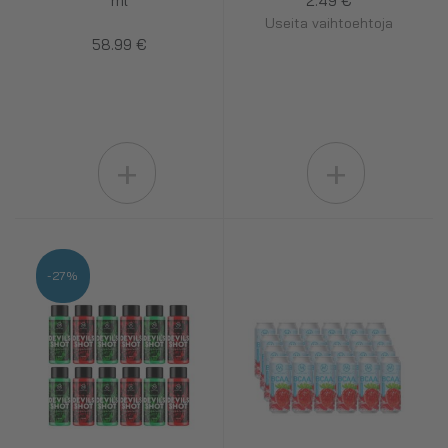
ml
2.49 €
Useita vaihtoehtoja
58.99 €
+
+
-27%