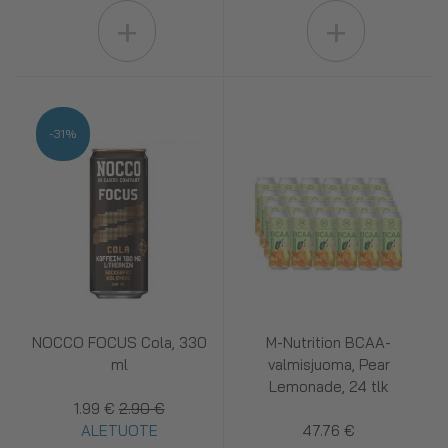
+
+
-31%
NOCCO FOCUS Cola, 330
M-Nutrition BCAA-
ml
valmisjuoma, Pear
Lemonade, 24 tlk
1.99 €
2.90 €
ALETUOTE
47.76 €