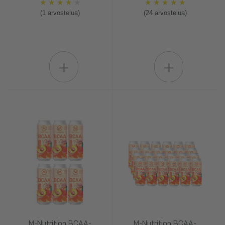
★
★
★
★
★
★
★
★
★
★
(1 arvostelua)
(24 arvostelua)
+
+
M-Nutrition BCAA-
M-Nutrition BCAA-