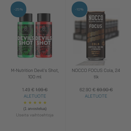
-25%
-10%
M-Nutrition Devil's Shot,
NOCCO FOCUS Cola, 24
100 ml
tlk
1.49 €
1.99 €
62.90 €
69.90 €
ALETUOTE
ALETUOTE
★
★
★
★
★
(1 arvostelua)
Useita vaihtoehtoja