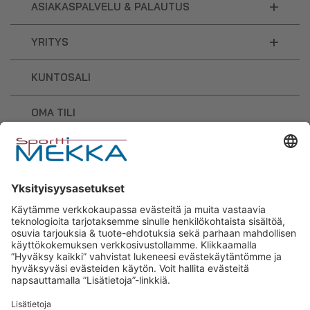
+
ASIAKASPALVELU & PALAUTUS
+
YRITYS
KUNTOSALI
OMA TILI
OSTOSKORI
Sporttimekka – lisäravinteiden ja
urheilutarvikkeiden osaaja