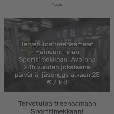
#ylös
Tervetuloa treenaamaan
Hämeenlinnan
Sporttimekkaan! Avoinna
24h vuoden jokaisena
päivänä, jäsenyys alkaen 25
€ / kk!
Tervetuloa treenaamaan
Sporttimekkaan!