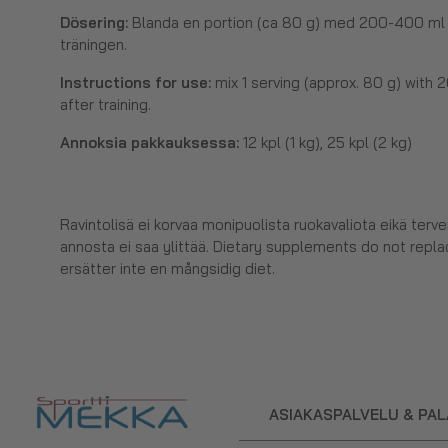
Dösering:
Blanda en portion (ca 80 g) med 200-400 ml v
träningen.
Instructions for use:
mix 1 serving (approx. 80 g) with
after training.
Annoksia pakkauksessa:
12 kpl (1 kg), 25 kpl (2 kg)
Ravintolisä ei korvaa monipuolista ruokavaliota eikä terv
annosta ei saa ylittää. Dietary supplements do not replac
ersätter inte en mångsidig diet.
ASIAKASPALVELU & PA