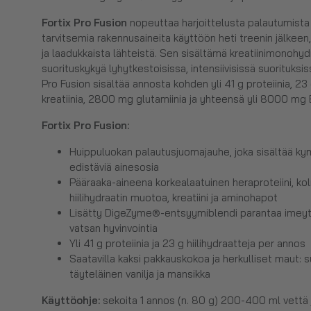
Fortix Pro Fusion
nopeuttaa harjoittelusta palautumista 
tarvitsemia rakennusaineita käyttöön heti treenin jälkeen, 
ja laadukkaista lähteistä. Sen sisältämä kreatiinimonohydr
suorituskykyä lyhytkestoisissa, intensiivisissä suorituksi
Pro Fusion sisältää annosta kohden yli 41 g proteiinia, 23
kreatiinia, 2800 mg glutamiinia ja yhteensä yli 8000 m
Fortix Pro Fusion
:
Huippuluokan palautusjuomajauhe, joka sisältää ky
edistäviä ainesosia
Pääraaka-aineena korkealaatuinen heraproteiini, ko
hiilihydraatin muotoa, kreatiini ja aminohapot
Lisätty DigeZyme®-entsyymiblendi parantaa imeyty
vatsan hyvinvointia
Yli 41 g proteiinia ja 23 g hiilihydraatteja per annos
Saatavilla kaksi pakkauskokoa ja herkulliset maut: 
täyteläinen vanilja ja mansikka
Käyttöohje:
sekoita 1 annos (n. 80 g) 200-400 ml vettä ja