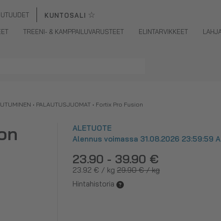
☆
UUTUUDET
KUNTOSALI
EET
TREENI- & KAMPPAILUVARUSTEET
ELINTARVIKKEET
LAHJ
AUTUMINEN
•
PALAUTUSJUOMAT
•
Fortix Pro Fusion
ion
ALETUOTE
Alennus voimassa 31.08.2026 23:59:59 As
23.90 - 39.90 €
23.92 € / kg
29.90 € / kg
Hintahistoria