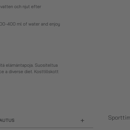
atten och njut efter
 200-400 ml of water and enjoy
eitä elämäntapoja. Suositeltua
e a diverse diet. Kosttillskott
Sporttim
+
LAUTUS