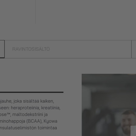
RAVINTOSISÄLTÖ
auhe, joka sisältää kaiken,
en: heraproteiinia, kreatiinia,
ose™, maltodekstriini ja
 aminohappoja (BCAA), Kyowa
oansulatuselimistön toimintaa