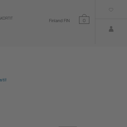
AKORTIT
Finland
FIN
0
ti!