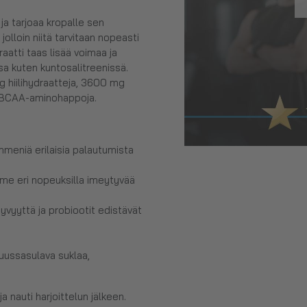
ja tarjoaa kropalle sen
jolloin niitä tarvitaan nopeasti
aatti taas lisää voimaa ja
ssa kuten kuntosalitreenissä.
 g hiilihydraatteja, 3600 mg
g BCAA-aminohappoja.
mmeniä erilaisia palautumista
lme eri nopeuksilla imeytyvää
vyyttä ja probiootit edistävät
suussasulava suklaa,
 nauti harjoittelun jälkeen.