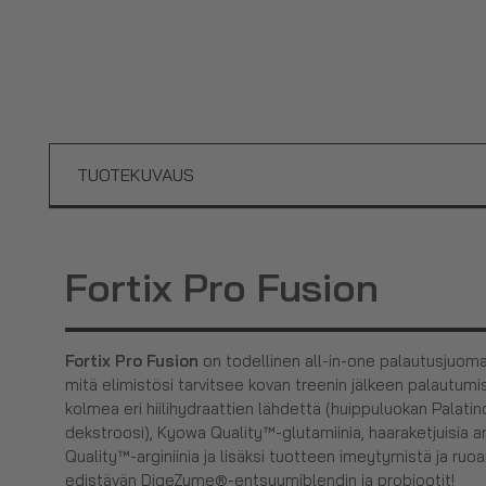
TUOTEKUVAUS
Fortix Pro Fusion
Fortix Pro Fusion
on todellinen all-in-one palautusjuomaj
mitä elimistösi tarvitsee kovan treenin jälkeen palautumise
kolmea eri hiilihydraattien lähdettä (huippuluokan Palatin
dekstroosi), Kyowa Quality™-glutamiinia, haaraketjuisia
Quality™-arginiinia ja lisäksi tuotteen imeytymistä ja ru
edistävän DigeZyme®-entsyymiblendin ja probiootit!