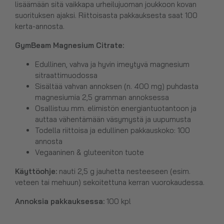
lisäämään sitä vaikkapa urheilujuoman joukkoon kovan
suorituksen ajaksi. Riittoisasta pakkauksesta saat 100
kerta-annosta.
GymBeam Magnesium Citrate
:
Edullinen, vahva ja hyvin imeytyvä magnesium
sitraattimuodossa
Sisältää vahvan annoksen (n. 400 mg) puhdasta
magnesiumia 2,5 gramman annoksessa
Osallistuu mm. elimistön energiantuotantoon ja
auttaa vähentämään väsymystä ja uupumusta
Todella riittoisa ja edullinen pakkauskoko: 100
annosta
Vegaaninen & gluteeniton tuote
Käyttöohje:
nauti 2,5 g jauhetta nesteeseen (esim.
veteen tai mehuun) sekoitettuna kerran vuorokaudessa.
Annoksia pakkauksessa:
100 kpl