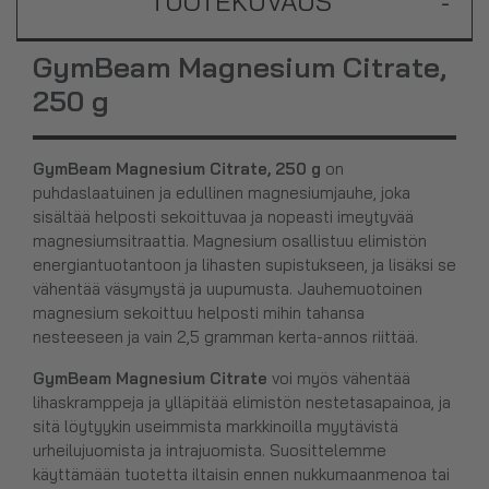
TUOTEKUVAUS
-
GymBeam Magnesium Citrate,
250 g
GymBeam Magnesium Citrate, 250 g
on
puhdaslaatuinen ja edullinen magnesiumjauhe, joka
sisältää helposti sekoittuvaa ja nopeasti imeytyvää
magnesiumsitraattia. Magnesium osallistuu elimistön
energiantuotantoon ja lihasten supistukseen, ja lisäksi se
vähentää väsymystä ja uupumusta. Jauhemuotoinen
magnesium sekoittuu helposti mihin tahansa
nesteeseen ja vain 2,5 gramman kerta-annos riittää.
GymBeam Magnesium Citrate
voi myös vähentää
lihaskramppeja ja ylläpitää elimistön nestetasapainoa, ja
sitä löytyykin useimmista markkinoilla myytävistä
urheilujuomista ja intrajuomista. Suosittelemme
käyttämään tuotetta iltaisin ennen nukkumaanmenoa tai