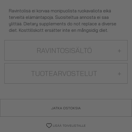
Ravintolisä ei korvaa monipuolista ruokavaliota eikä
terveitä elämäntapoja. Suositeltua annosta ei saa
ylittää. Dietary supplements do not replace a diverse
diet. Kosttillskott ersätter inte en mångsidig diet.
RAVINTOSISÄLTÖ
+
TUOTEARVOSTELUT
+
JATKA OSTOKSIA
LISÄÄ TOIVELISTALLE