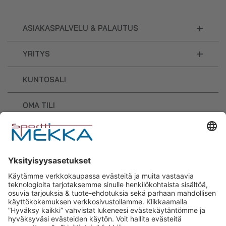
+
ASIAKASPALVELU & PALAUTUS
+
YRITYS
KUNTOSALI
OMA TILI
OSTOSKORI
Sporttimekka – lisäravinteiden ja
urheilutarvikkeiden osaaja