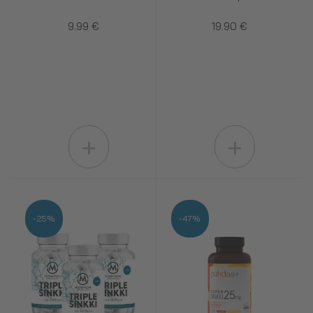
9.99 €
19.90 €
+
+
-25%
-47%