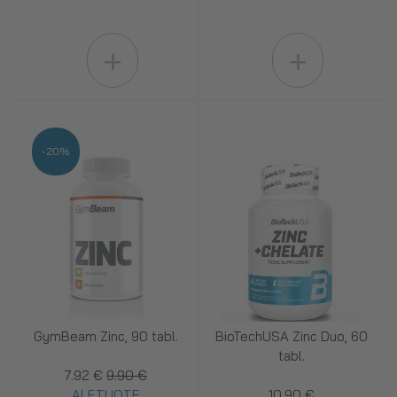
+
+
-20%
GymBeam Zinc, 90 tabl.
BioTechUSA Zinc Duo, 60
tabl.
7.92 €
9.90 €
ALETUOTE
10.90 €