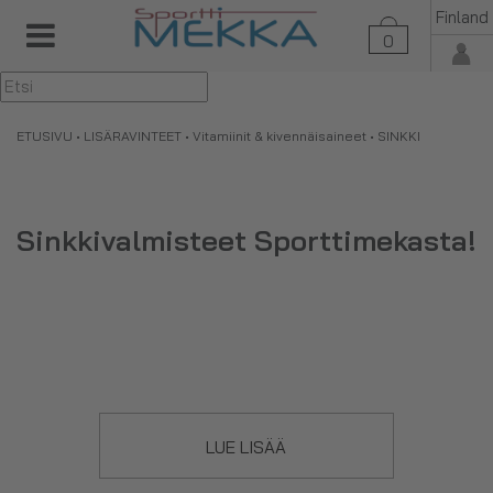
Finland
0
▼
ETUSIVU
•
LISÄRAVINTEET
•
Vitamiinit & kivennäisaineet
• SINKKI
Sinkkivalmisteet Sporttimekasta!
Sinkki on yksi mineraaleista, joka on välttämätön ihmisen
normaalille kasvulle ja kehitykselle. Sinkki auttaa
LUE LISÄÄ
ylläpitämään vastustuskykyä, vahvistaa ihoa, hiuksia ja kynsiä
ja myös tukee hormonitoimintaa.