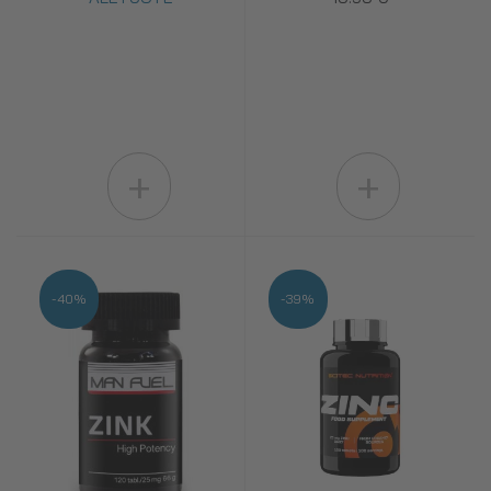
+
+
-40%
-39%