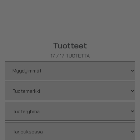
Meidän valikoimassamme löydät erilaisia sinkkivalmisteita,
jotka vaihtelevat vahvuudeltaan ja imeytyvyydeltään.
Tyypillisin sinkin tyyppi on
hyvin
imeytyvä sinkkiglukonaatti.
Tuotteet
17
/
17
TUOTETTA