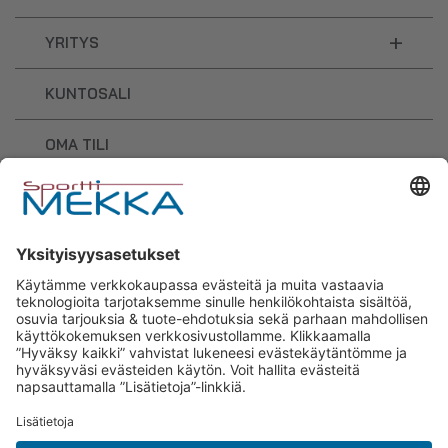
+
YRITYS
KUNTOSALI
OMA TILI
OSTOSKORI
Sporttimekka – lisäravinteiden ja
urheilutarvikkeiden osaaja