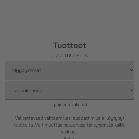
Tuotteet
0
/
0
TUOTETTA
Tyhjennä valinnat
Valitettavasti valitsemillasi suodattimilla ei löytynyt
tuotteita. Voit muuttaa hakuarvoja tai tyhjentää kaikki
valinnat.
#ylös