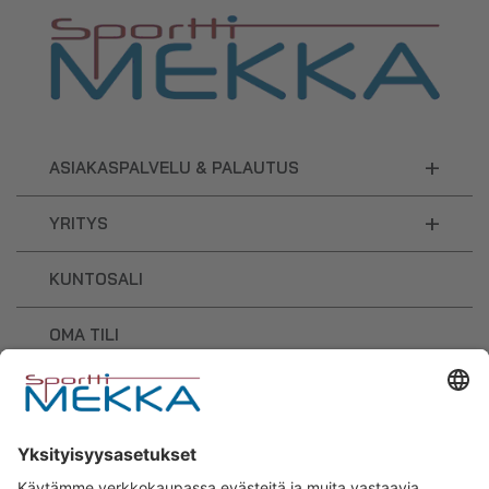
+
ASIAKASPALVELU & PALAUTUS
+
YRITYS
KUNTOSALI
OMA TILI
OSTOSKORI
Sporttimekka – lisäravinteiden ja