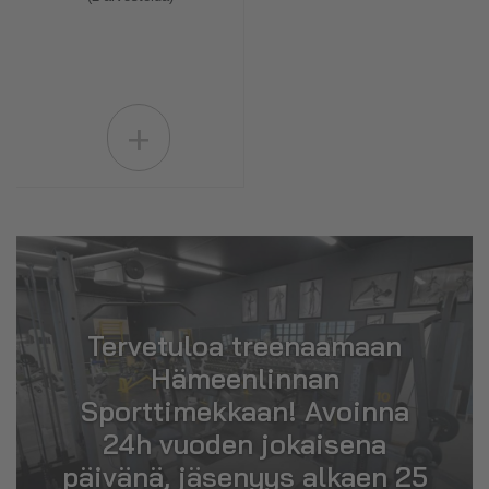
+
Tervetuloa treenaamaan
Hämeenlinnan
Sporttimekkaan! Avoinna
24h vuoden jokaisena
päivänä, jäsenyys alkaen 25