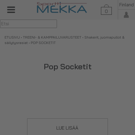
Finland
0
▼
ETUSIVU
•
TREENI- & KAMPPAILUVARUSTEET
•
Shakerit, juomapullot &
säilytysrasiat
• POP SOCKETIT
Pop Socketit
LUE LISÄÄ