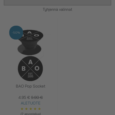
Tyhjennä valinnat
-50%
BAO Pop Socket
4.95 €
9.90 €
ALETUOTE
★
★
★
★
★
(2 arvostelua)