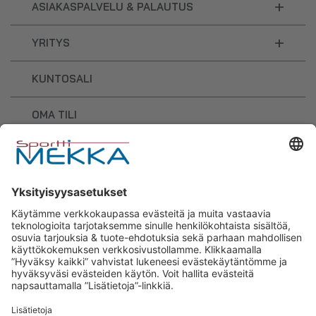
+
ASIAKASPALVELU & PALAUTUS
+
YRITYS
KUNTOSALI
OMA TILI
OSTOSKORI
Sporttimekka – lisäravinteiden ja
urheilutarvikkeiden osaaja