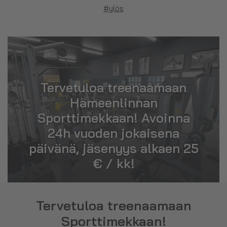
#ylös
Tervetuloa treenaamaan
Hämeenlinnan
Sporttimekkaan! Avoinna
24h vuoden jokaisena
päivänä, jäsenyys alkaen 25
€ / kk!
Tervetuloa treenaamaan
Sporttimekkaan!