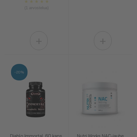
★
★
★
★
★
(1 arvostelua)
+
+
-20%
Diablo Immortal, 60 kaps.
Nutri Works NAC-jauhe