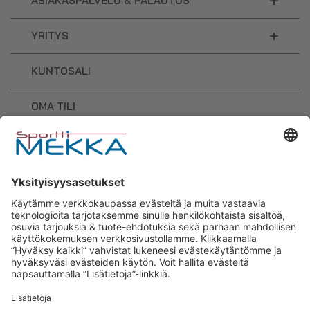
+
ASIAKASPALVELU & PALAUTUS
+
YRITYS
KUNTOSALI
OMA TILI
OSTOSKORI
Sporttimekka – lisäravinteiden ja
urheilutarvikkeiden osaaja