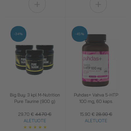
+
+
-34%
-45%
Big Buy: 3 kpl M-Nutrition
Puhdas+ Vahva 5-HTP
Pure Taurine (900 g)
100 mg, 60 kaps.
29.70 €
44.70 €
15.90 €
28.90 €
ALETUOTE
ALETUOTE
★
★
★
★
★