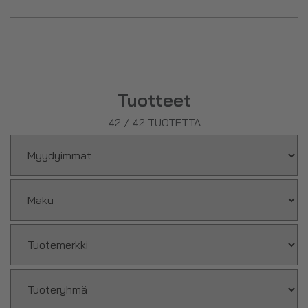
Yksittäisinä aminohappoina löydät sekä useita
välttämättömiä aminohappoja (
EAA
ja
BCAA
), että sellaisia
joita keho kykenee valmistamaan itse mutta joiden
nauttimisesta lisäravinteena on hyötyä niin treenaamiseen
kuin yleisterveyteenkin.
Tuotteet
42
/
42
TUOTETTA