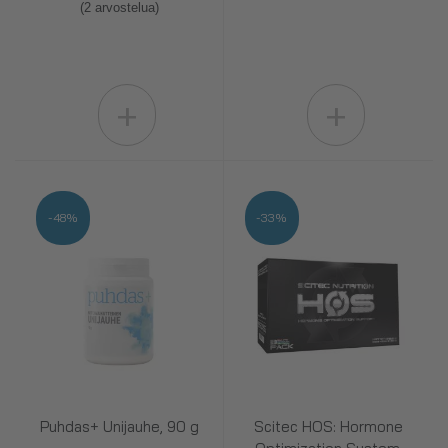
(2 arvostelua)
+
+
-48%
-33%
Puhdas+ Unijauhe, 90 g
Scitec HOS: Hormone