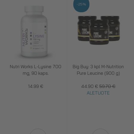
-25%
Nutri Works L-Lysine 700
Big Buy: 3 kpl M-Nutrition
mg, 90 kaps.
Pure Leucine (900 g)
14.99 €
44.90 €
59.70 €
ALETUOTE