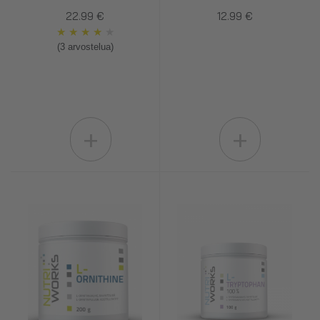
22.99 €
12.99 €
★
★
★
★
★
(3 arvostelua)
+
+