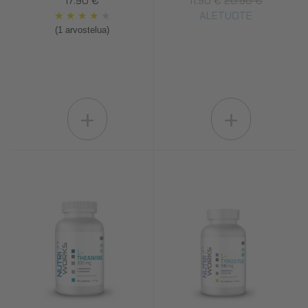
17.90 €
11.90 €
20.90 €
★
★
★
★
★
ALETUOTE
(1 arvostelua)
+
+