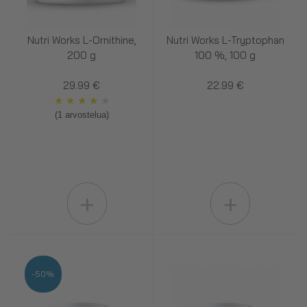
Nutri Works L-Ornithine,
Nutri Works L-Tryptophan
200 g
100 %, 100 g
29.99 €
22.99 €
★
★
★
★
★
(1 arvostelua)
+
+
-50%