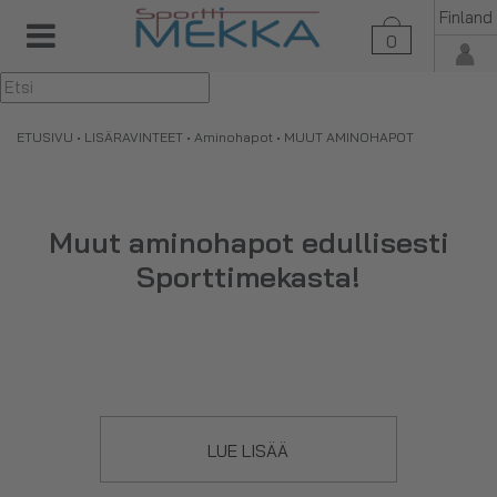
Finland
0
▼
ETUSIVU
•
LISÄRAVINTEET
•
Aminohapot
• MUUT AMINOHAPOT
Muut aminohapot edullisesti
Sporttimekasta!
Täältä löydät tuotteet, joihin sisältyvät yksittäisistä
aminohapoista valmistetut erilaiset jauheet, kapselit ja
nesteet. Valikoimastamme löydät mm.
leusiinin
,
teaniinin
ja
LUE LISÄÄ
karnitiinin.