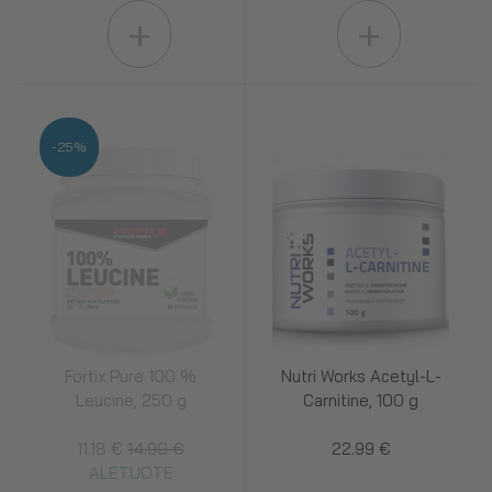
+
+
-25%
Fortix Pure 100 %
Nutri Works Acetyl-L-
Leucine, 250 g
Carnitine, 100 g
11.18 €
14.90 €
22.99 €
ALETUOTE