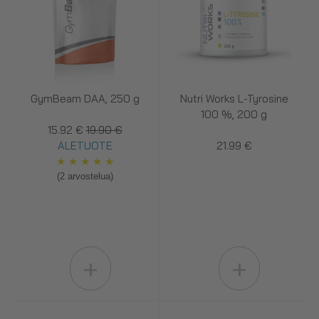
GymBeam DAA, 250 g
Nutri Works L-Tyrosine
100 %, 200 g
15.92 €
19.90 €
ALETUOTE
21.99 €
★
★
★
★
★
(2 arvostelua)
+
+