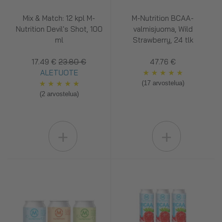
Mix & Match: 12 kpl M-
M-Nutrition BCAA-
Nutrition Devil's Shot, 100
valmisjuoma, Wild
ml
Strawberry, 24 tlk
17.49 €
23.80 €
47.76 €
ALETUOTE
★
★
★
★
★
★
★
★
★
★
(17 arvostelua)
(2 arvostelua)
+
+