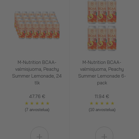
M-Nutrition BCAA-
M-Nutrition BCAA-
valmisjuoma, Peachy
valmisjuoma, Peachy
Summer Lemonade, 24
Summer Lemonade 6-
tlk
pack
47.76 €
11.94 €
★
★
★
★
★
★
★
★
★
★
(7 arvostelua)
(10 arvostelua)
+
+