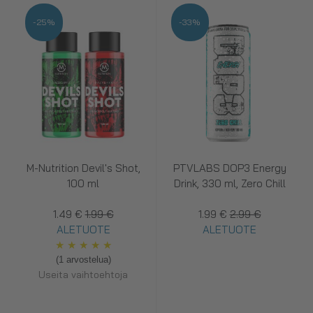
-25%
-33%
M-Nutrition Devil's Shot,
PTVLABS DOP3 Energy
100 ml
Drink, 330 ml, Zero Chill
1.49 €
1.99 €
1.99 €
2.99 €
ALETUOTE
ALETUOTE
★
★
★
★
★
(1 arvostelua)
Useita vaihtoehtoja