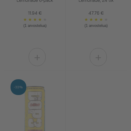
Lemonade 6-pack
Lemonade, 24 tlk
11.94 €
47.76 €
★
★
★
★
★
★
★
★
★
★
(1 arvostelua)
(1 arvostelua)
+
+
-33%