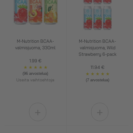
M-Nutrition BCAA-
M-Nutrition BCAA-
valmisjuoma, 330ml
valmisjuoma, Wild
Strawberry 6-pack
1.99 €
★
★
★
★
★
11.94 €
★
★
★
★
★
(96 arvostelua)
Useita vaihtoehtoja
(7 arvostelua)
+
+