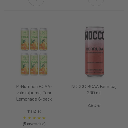
M-Nutrition BCAA-
NOCCO BCAA Berruba,
valmisjuoma, Pear
330 ml
Lemonade 6-pack
2.90 €
11.94 €
★
★
★
★
★
(5 arvostelua)