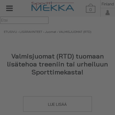
Finland
0
▼
ETUSIVU
•
LISÄRAVINTEET
•
Juomat
• VALMISJUOMAT (RTD)
Valmisjuomat (RTD) tuomaan
lisätehoa treeniin tai urheiluun
Sporttimekasta!
RTD-valmisjuoma
on nopea ja helppo tapa saada
LUE LISÄÄ
tehokkuutta treeneihin, ilman sekoittamista tai muuta
räpeltämistä. Juoma sisältää yleensä kofeiinia, beta-alaniinia