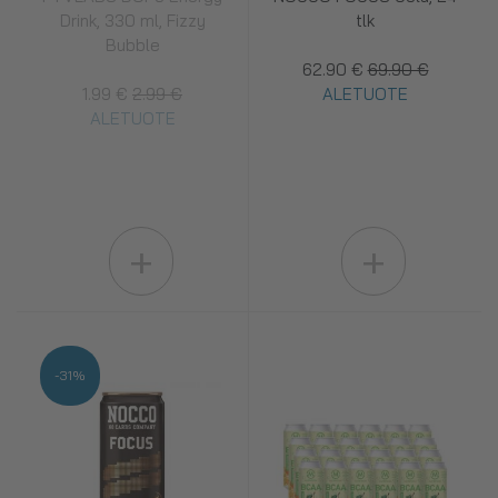
Drink, 330 ml, Fizzy
tlk
Bubble
62.90 €
69.90 €
1.99 €
2.99 €
ALETUOTE
ALETUOTE
+
+
-31%