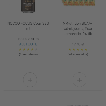
NOCCO FOCUS Cola, 330
M-Nutrition BCAA-
ml
valmisjuoma, Pear
Lemonade, 24 tlk
1.99 €
2.90 €
ALETUOTE
47.76 €
★
★
★
★
★
★
★
★
★
★
(1 arvostelua)
(24 arvostelua)
+
+