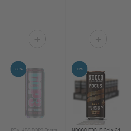
+
+
-33%
-10%
PTVLABS DOP3 Energy
NOCCO FOCUS Cola, 24