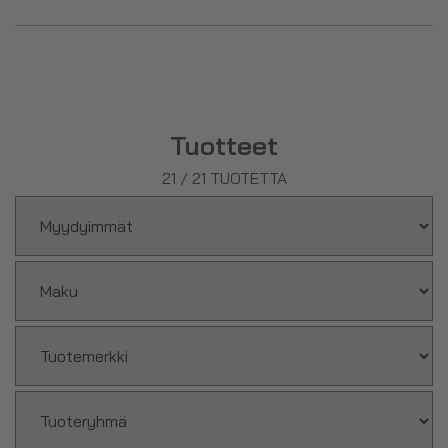
ja muita tehokkaita ainesosia, jotka tuovat tehoa treeniin.
RTD-juomat ovat valmiita nautittavaksi eli sitä ei tarvitse
sekoittaa mihinkään.
Täältä löydät myös
proteiinipitoiset palautusjuomat
ja
proteiinipirtelöitä.
Tuotteet
21
/
21
TUOTETTA