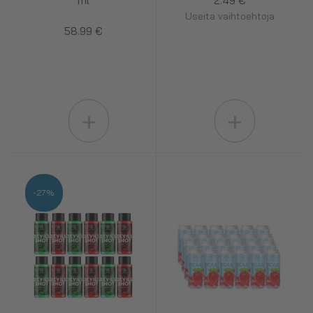
ml
2.49 €
Useita vaihtoehtoja
58.99 €
+
+
-27%