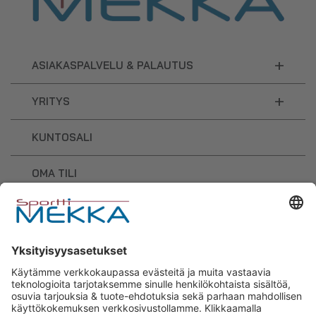
+
ASIAKASPALVELU & PALAUTUS
+
YRITYS
KUNTOSALI
OMA TILI
OSTOSKORI
Sporttimekka – lisäravinteiden ja
urheilutarvikkeiden osaaja