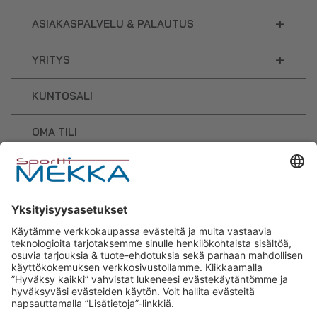
+
ASIAKASPALVELU & PALAUTUS
+
YRITYS
KUNTOSALI
OMA TILI
OSTOSKORI
Sporttimekka – lisäravinteiden ja
urheilutarvikkeiden osaaja