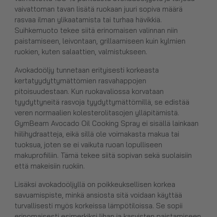
vaivattoman tavan lisätä ruokaan juuri sopiva määrä
rasvaa ilman ylikaatamista tai turhaa hävikkiä.
Suihkemuoto tekee siitä erinomaisen valinnan niin
paistamiseen, leivontaan, grillaamiseen kuin kylmien
ruokien, kuten salaattien, valmistukseen.
Avokadoöljy tunnetaan erityisesti korkeasta
kertatyydyttymättömien rasvahappojen
pitoisuudestaan. Kun ruokavaliossa korvataan
tyydyttyneitä rasvoja tyydyttymättömillä, se edistää
veren normaalien kolesterolitasojen ylläpitämistä.
GymBeam Avocado Oil Cooking Spray ei sisällä lainkaan
hiilihydraatteja, eikä sillä ole voimakasta makua tai
tuoksua, joten se ei vaikuta ruoan lopulliseen
makuprofiiliin. Tämä tekee siitä sopivan sekä suolaisiin
että makeisiin ruokiin.
Lisäksi avokadoöljyllä on poikkeuksellisen korkea
savuamispiste, minkä ansiosta sitä voidaan käyttää
turvallisesti myös korkeissa lämpötiloissa. Se sopii
erinomaisesti esimerkiksi lihan ja kasvisten paistamiseen,