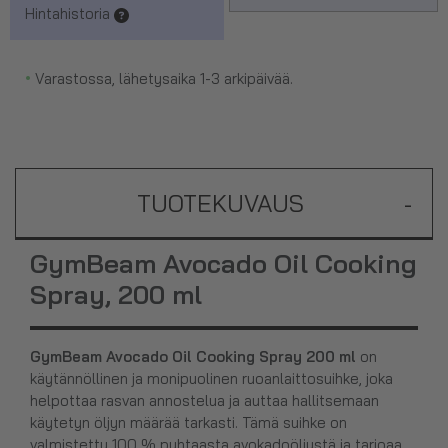
Hintahistoria
•
Varastossa, lähetysaika 1-3 arkipäivää.
TUOTEKUVAUS
-
GymBeam Avocado Oil Cooking
Spray, 200 ml
GymBeam Avocado Oil Cooking Spray 200 ml
on
käytännöllinen ja monipuolinen ruoanlaittosuihke, joka
helpottaa rasvan annostelua ja auttaa hallitsemaan
käytetyn öljyn määrää tarkasti. Tämä suihke on
valmistettu 100 % puhtaasta avokadoöljystä ja tarjoaa