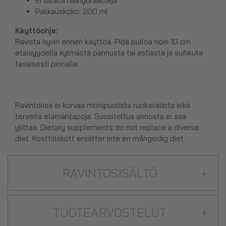
Ei sisällä hiilihydraatteja
Pakkauskoko: 200 ml
Käyttöohje:
Ravista hyvin ennen käyttöä. Pidä pulloa noin 10 cm
etäisyydellä kylmästä pannusta tai astiasta ja suihkuta
tasaisesti pinnalle.
Ravintolisä ei korvaa monipuolista ruokavaliota eikä
terveitä elämäntapoja. Suositeltua annosta ei saa
ylittää. Dietary supplements do not replace a diverse
diet. Kosttillskott ersätter inte en mångsidig diet.
RAVINTOSISÄLTÖ
+
TUOTEARVOSTELUT
+