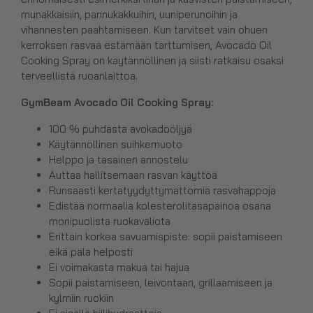
munakkaisiin, pannukakkuihin, uuniperunoihin ja
vihannesten paahtamiseen. Kun tarvitset vain ohuen
kerroksen rasvaa estämään tarttumisen, Avocado Oil
Cooking Spray on käytännöllinen ja siisti ratkaisu osaksi
terveellistä ruoanlaittoa.
GymBeam Avocado Oil Cooking Spray:
100 % puhdasta avokadoöljyä
Käytännöllinen suihkemuoto
Helppo ja tasainen annostelu
Auttaa hallitsemaan rasvan käyttöä
Runsaasti kertatyydyttymättömiä rasvahappoja
Edistää normaalia kolesterolitasapainoa osana
monipuolista ruokavaliota
Erittäin korkea savuamispiste: sopii paistamiseen
eikä pala helposti
Ei voimakasta makua tai hajua
Sopii paistamiseen, leivontaan, grillaamiseen ja
kylmiin ruokiin