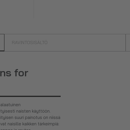
RAVINTOSISÄLTÖ
ns for
alaatuinen
tyisesti naisten käyttöön.
tyisen suuri painotus on niissä
vat naisille kaikken tärkeimpiä: