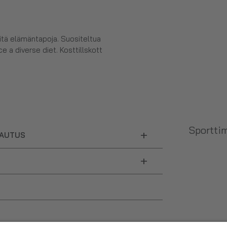
eitä elämäntapoja. Suositeltua
e a diverse diet. Kosttillskott
Sporttim
+
LAUTUS
+