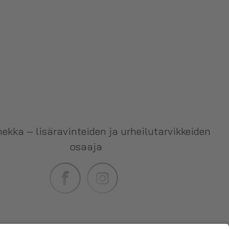
ekka – lisäravinteiden ja urheilutarvikkeiden
osaaja