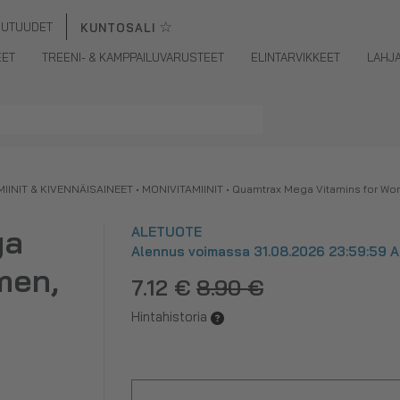
☆
UUTUUDET
KUNTOSALI
EET
TREENI- & KAMPPAILUVARUSTEET
ELINTARVIKKEET
LAHJ
MIINIT & KIVENNÄISAINEET
•
MONIVITAMIINIT
•
Quamtrax Mega Vitamins for Wom
ga
ALETUOTE
Alennus voimassa 31.08.2026 23:59:59 As
men,
7.12 €
8.90 €
Hintahistoria