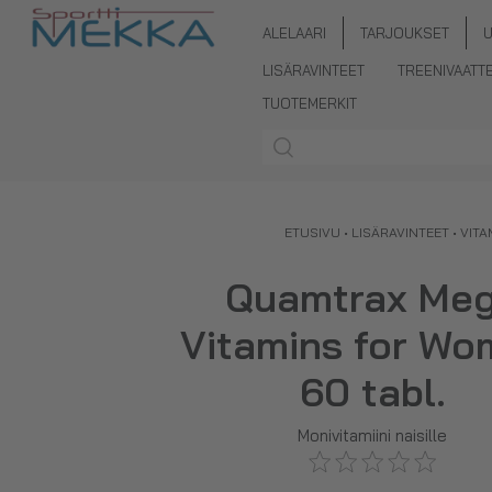
ALELAARI
TARJOUKSET
LISÄRAVINTEET
TREENIVAATT
TUOTEMERKIT
ETUSIVU
•
LISÄRAVINTEET
•
VITA
Quamtrax Me
Vitamins for Wo
60 tabl.
Monivitamiini naisille