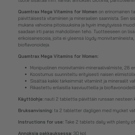
tuote sisältää mm. vahvat annokset biotiinia, pantoteeni
Quamtrax Mega Vitamins for Women
on erinomainen ta
päivittäisestä vitamiinien ja mineraalien saannista. Sen s
mukana vahvoina pitoisuuksina ja hyvin imeytyvissä muodo
saadaan irti paras mahdollinen teho. Tuotteeseen on li
erikoisainesosia, joita ei yleensä löydy monivitamiineista,
bioflavonoideja.
Quamtrax Mega Vitamins for Women
:
Monipuolinen monivitamiini-mineraalivalmiste, 28 e
Koostumus suunniteltu erityisesti naisen elimistöll
Sisältää kaikki tärkeimmät vitamiinit ja mineraalit v
Rikastettu erilaisilla kasviuutteilla ja bioflavonoideil
Käyttöohje:
nauti 2 tablettia päivittäin runsaan nesteen 
Bruksanvisning:
ta 2 tabletter dagligen med mycket vät
Instructions for use:
Take 2 tablets daily with plenty of 
Annoksia pakkauksessa:
30 kpl