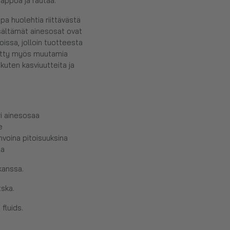
happoa ja rautaa.
pa huolehtia riittävästä
isältämät ainesosat ovat
issa, jolloin tuotteesta
sätty myös muutamia
 kuten kasviuutteita ja
ri ainesosaa
e
ahvoina pitoisuuksina
la
kanssa.
ska.
fluids.