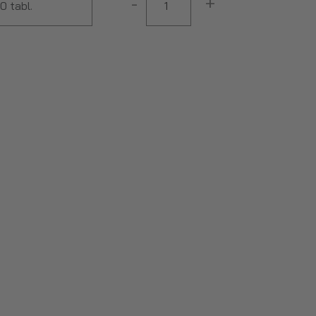
-
+
 tabl.