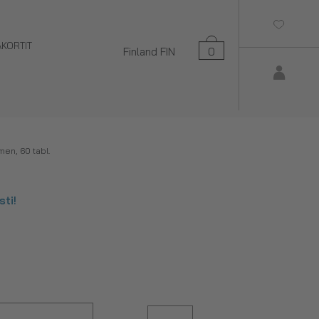
AKORTIT
Finland
FIN
0
en, 60 tabl.
ti!