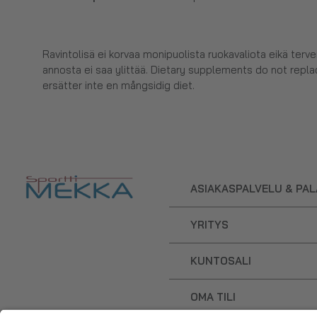
Ravintolisä ei korvaa monipuolista ruokavaliota eikä terv
annosta ei saa ylittää. Dietary supplements do not replac
ersätter inte en mångsidig diet.
ASIAKASPALVELU & PA
YRITYS
KUNTOSALI
OMA TILI