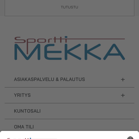
TUTUSTU
+
ASIAKASPALVELU & PALAUTUS
+
YRITYS
KUNTOSALI
OMA TILI