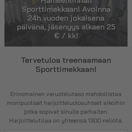
Hämeenlinnan
Sporttimekkaan! Avoinna
24h vuoden jokaisena
päivänä, jäsenyys alkaen 25
€ / kk!
Tervetuloa treenaamaan
Sporttimekkaan!
Erinomainen varustelutaso mahdollistaa
monipuoliset harjoitteluolosuhteet aikoihin
jotka sopivat sinulle parhaiten.
Harjoittelutilaa on yhteensä 1300 neliötä.