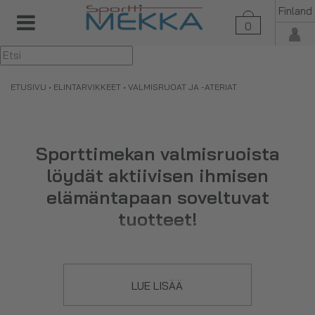
Finland
0
▼
ETUSIVU
•
ELINTARVIKKEET
• VALMISRUOAT JA -ATERIAT
Sporttimekan valmisruoista
löydät aktiivisen ihmisen
elämäntapaan soveltuvat
tuotteet!
Valikoimastamme löydät mm. vähähiilihydraattiset ForPro-
valmisruoat sekä Leader Outdoor -retkiruoat.
LUE LISÄÄ