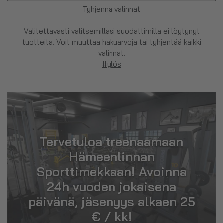
Tyhjennä valinnat
Valitettavasti valitsemillasi suodattimilla ei löytynyt
tuotteita. Voit muuttaa hakuarvoja tai tyhjentää kaikki
valinnat.
#ylös
Tervetuloa treenaamaan
Hämeenlinnan
Sporttimekkaan! Avoinna
24h vuoden jokaisena
päivänä, jäsenyys alkaen 25
€ / kk!