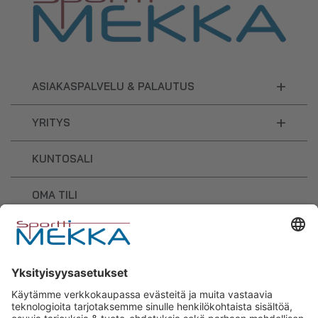
+
ASIAKASPALVELU & PALAUTUS
+
YRITYS
KUNTOSALI
OMA TILI
OSTOSKORI
Sporttimekka – lisäravinteiden ja
urheilutarvikkeiden osaaja