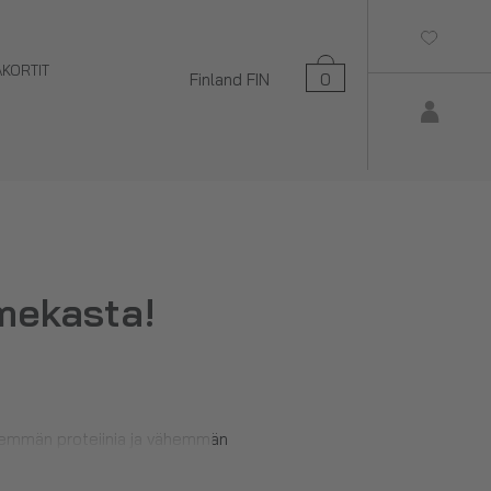
AKORTIT
Finland
FIN
0
mekasta!
 enemmän proteiinia ja vähemmän