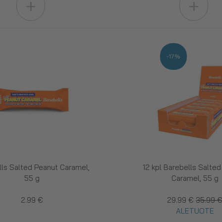
+
+
-17%
ls Salted Peanut Caramel,
12 kpl Barebells Salte
55 g
Caramel, 55 g
2.99 €
29.99 €
35.99 
ALETUOTE