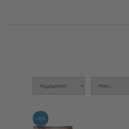
Proteiinipatukoilla voit hiem
Prot
Mei
-35%