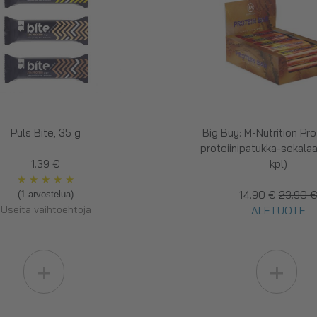
Puls Bite, 35 g
Big Buy: M-Nutrition Pro
proteiinipatukka-sekalaa
1.39 €
kpl)
★
★
★
★
★
14.90 €
23.90 
(1 arvostelua)
Useita vaihtoehtoja
ALETUOTE
+
+