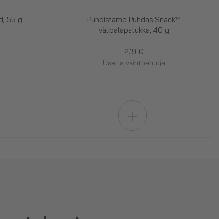
d, 55 g
Puhdistamo Puhdas Snack™
välipalapatukka, 40 g
2.19 €
Useita vaihtoehtoja
+