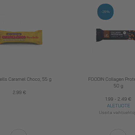
-29%
ells Caramel Choco, 55 g
FOODIN Collagen Prote
50 g
2.99 €
1.99 - 2.49 €
ALETUOTE
Useita vaihtoehto