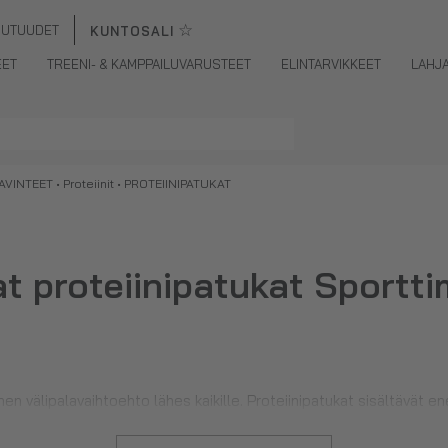
☆
UUTUUDET
KUNTOSALI
EET
TREENI- & KAMPPAILUVARUSTEET
ELINTARVIKKEET
LAHJ
AVINTEET
•
Proteiinit
• PROTEIINIPATUKAT
t proteiinipatukat Sportti
en välipalavaihtoehto lähes kaikille. Proteiinipatukat sisältävät
rasvaa ja sokeria kuin tavalliset suklaapatukat.