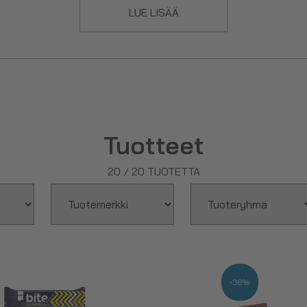
LUE LISÄÄ
an täydentää proteiininsaantiasi tai voit syödä niitä suklaapatukan 
eiinipatukat ovat myös matkaeväänä parhaita mahdollisia vaihtoeh
ltä myös
kollageenipatukat
ja
BCAA:ta sisältävät proteiinipat
Tuotteet
20
/
20
TUOTETTA
-38%