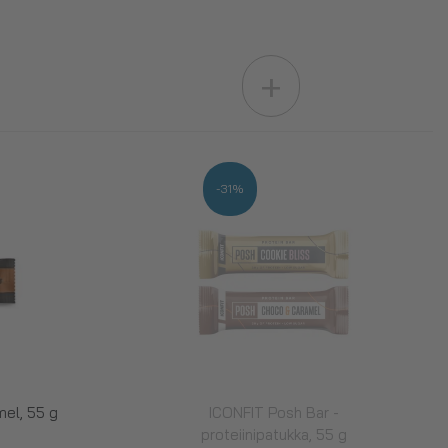
+
-31%
el, 55 g
ICONFIT Posh Bar -
proteiinipatukka, 55 g