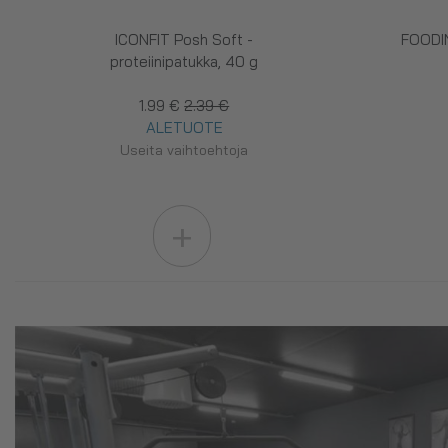
ICONFIT Posh Soft -
FOODIN
proteiinipatukka, 40 g
1.99 €
2.39 €
ALETUOTE
Useita vaihtoehtoja
+