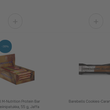
+
+
-38%
l M-Nutrition Protein Bar
Barebells Cookies-Caram
eiinipatukka, 55 g, Jaffa