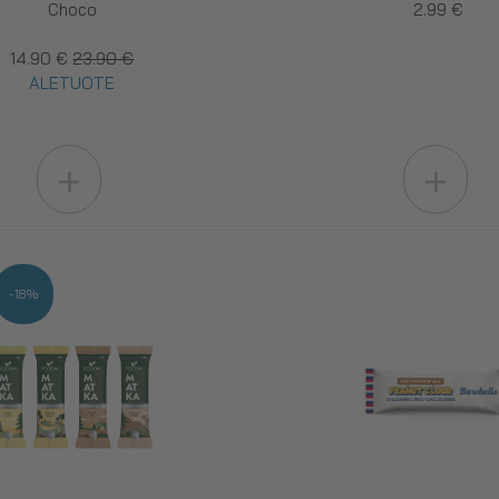
Choco
2.99 €
14.90 €
23.90 €
ALETUOTE
+
+
-18%