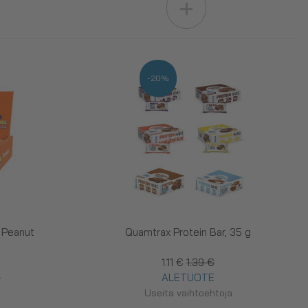
+
-20%
d Peanut
Quamtrax Protein Bar, 35 g
1.11 €
1.39 €
€
ALETUOTE
Useita vaihtoehtoja