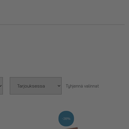
sijasta kun makeannälkä iskee.
toja.
ukat
!
Tyhjennä valinnat
-38%