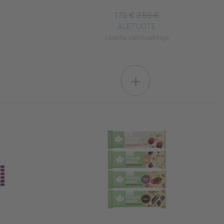
1.79 €
2.59 €
ALETUOTE
Useita vaihtoehtoja
+