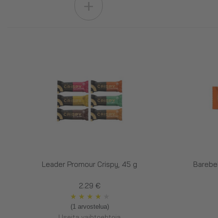
+
Leader Promour Crispy, 45 g
Barebel
2.29 €
★
★
★
★
★
(1 arvostelua)
Useita vaihtoehtoja