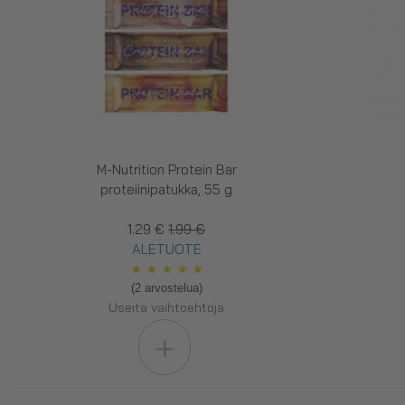
M-Nutrition Protein Bar
proteiinipatukka, 55 g
1.29 €
1.99 €
ALETUOTE
★
★
★
★
★
(2 arvostelua)
Useita vaihtoehtoja
+