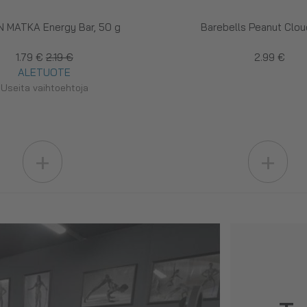
 MATKA Energy Bar, 50 g
Barebells Peanut Clou
1.79 €
2.19 €
2.99 €
ALETUOTE
Useita vaihtoehtoja
+
+