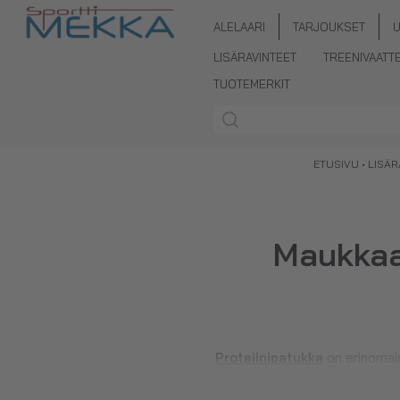
ALELAARI
TARJOUKSET
LISÄRAVINTEET
TREENIVAATT
TUOTEMERKIT
ETUSIVU
•
LISÄR
Maukkaa
Proteiinipatukka
on erinomain