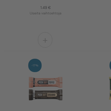
1.49 €
Useita vaihtoehtoja
+
-17%