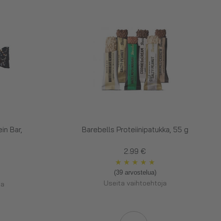
in Bar,
Barebells Proteiinipatukka, 55 g
2.99 €
★
★
★
★
★
(39 arvostelua)
Useita vaihtoehtoja
ja