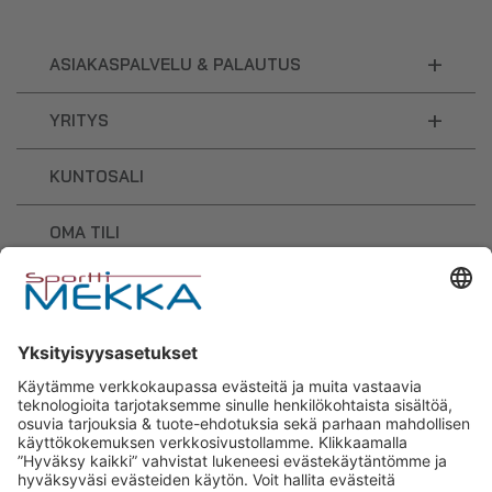
+
ASIAKASPALVELU & PALAUTUS
+
YRITYS
KUNTOSALI
OMA TILI
OSTOSKORI
Sporttimekka – lisäravinteiden ja
urheilutarvikkeiden osaaja