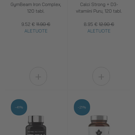
GymBeam Iron Complex,
Calci Strong + D3-
120 tabl.
vitamiini Puru, 120 tabl.
9.52 €
11.90 €
8.95 €
12.90 €
ALETUOTE
ALETUOTE
+
+
-41%
-21%