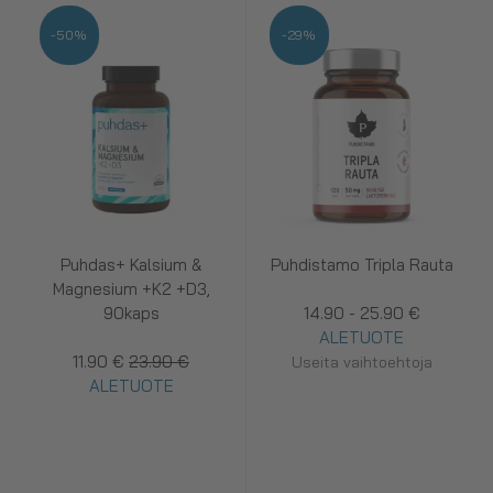
-50%
-29%
Puhdas+ Kalsium &
Puhdistamo Tripla Rauta
Magnesium +K2 +D3,
90kaps
14.90 - 25.90 €
ALETUOTE
11.90 €
23.90 €
Useita vaihtoehtoja
ALETUOTE