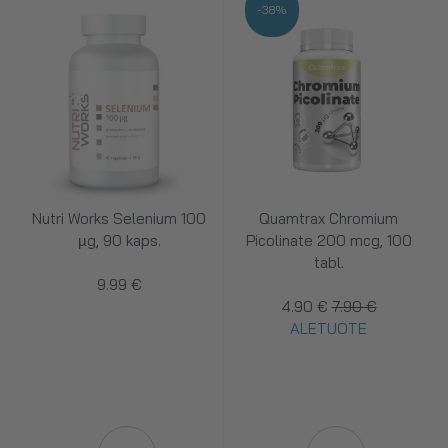
-38%
Nutri Works Selenium 100
Quamtrax Chromium
µg, 90 kaps.
Picolinate 200 mcg, 100
tabl.
9.99 €
4.90 €
7.90 €
ALETUOTE