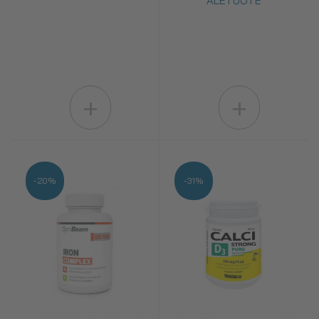
ALETUOTE
+
+
-20%
-31%