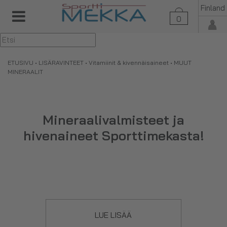
Finland
0
▼
ETUSIVU
•
LISÄRAVINTEET
•
Vitamiinit & kivennäisaineet
• MUUT
MINERAALIT
Mineraalivalmisteet ja
hivenaineet Sporttimekasta!
Tästä tuoteryhmästä löydät mineraalit ja hivenaineet, jotka
LUE LISÄÄ
eivät kuulu muihin ryhmiin kuten
kaliumin
,
kalsiumin
,
raudan
,