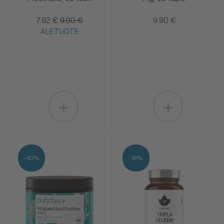
7.92 €
9.90 €
9.90 €
ALETUOTE
+
+
-40%
-18%