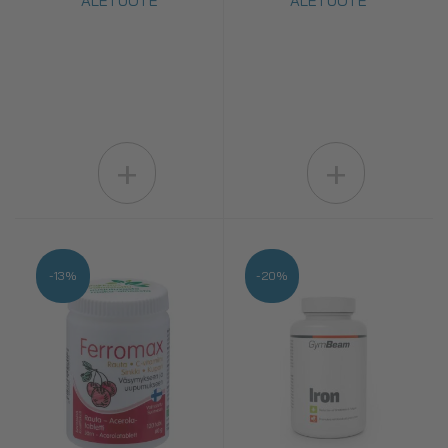
ALETUOTE
ALETUOTE
+
+
-13%
-20%