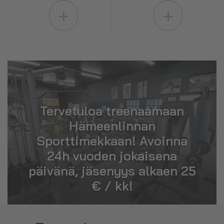
+
+
Tervetuloa treenaamaan
Hämeenlinnan
Sporttimekkaan! Avoinna
24h vuoden jokaisena
päivänä, jäsenyys alkaen 25
€ / kk!