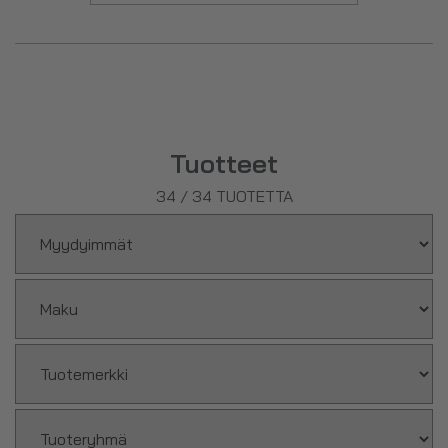
seleenin
ja
kromin
.
Tuotteet
34
/
34
TUOTETTA