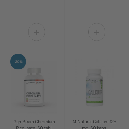
+
+
-20%
GymBeam Chromium
M-Natural Calcium 125
Picolinate, 60 tabl.
mg, 60 kaps.