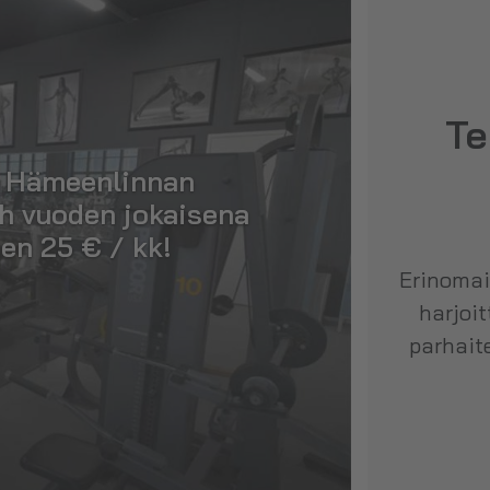
Te
n Hämeenlinnan
h vuoden jokaisena
en 25 € / kk!
Erinomai
harjoit
parhaite