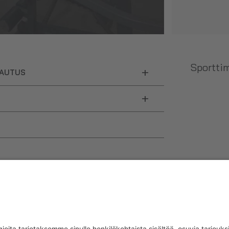
Sporttim
+
LAUTUS
+