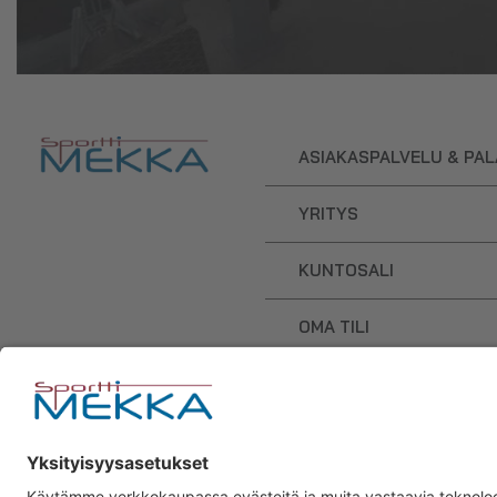
ASIAKASPALVELU & PA
YRITYS
KUNTOSALI
OMA TILI
OSTOSKORI