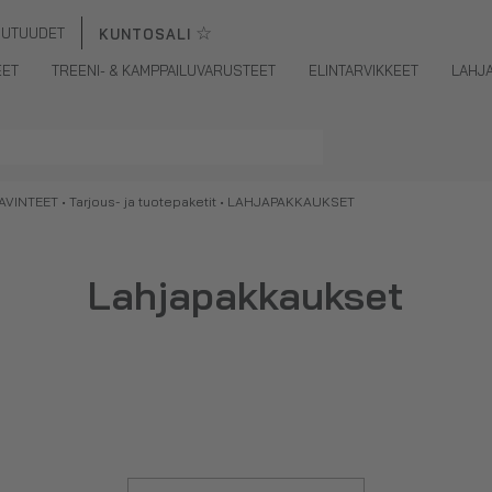
☆
UUTUUDET
KUNTOSALI
EET
TREENI- & KAMPPAILUVARUSTEET
ELINTARVIKKEET
LAHJ
AVINTEET
•
Tarjous- ja tuotepaketit
• LAHJAPAKKAUKSET
Lahjapakkaukset