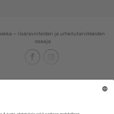
ekka – lisäravinteiden ja urheilutarvikkeiden
osaaja