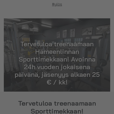
#ylös
Tervetuloa treenaamaan
Hämeenlinnan
Sporttimekkaan! Avoinna
24h vuoden jokaisena
päivänä, jäsenyys alkaen 25
€ / kk!
Tervetuloa treenaamaan
Sporttimekkaan!