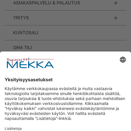
+
ASIAKASPALVELU & PALAUTUS
+
YRITYS
KUNTOSALI
OMA TILI
OSTOSKORI
Sporttimekka – lisäravinteiden ja
urheilutarvikkeiden osaaja