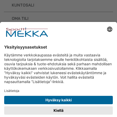
KUNTOSALI
OMA TILI
OSTOSKORI
Sporttimekka – lisäravinteiden ja
urheilutarvikkeiden osaaja