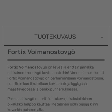
TUOTEKUVAUS
-
Fortix Voimanostovyö
Fortix Voimanostovyö
on leveä ja erittäin jämäkkä
nahkainen treenivyö koviin nostoihin! Nimensä mukaisesti
Fortix Voimanostovyö on parhaimmillaan voimanostossa,
eli silloin kun liikutellaan kovia rautoja kyykyssä,
maastavedossa ja penkkipunnerruksessa.
Paksu nahkavyö on erittäin tukeva ja kaksipiikkinen
pikalukko helppo käyttää. Metallinen solki pysyy kiinni
kovankin paineen alla.