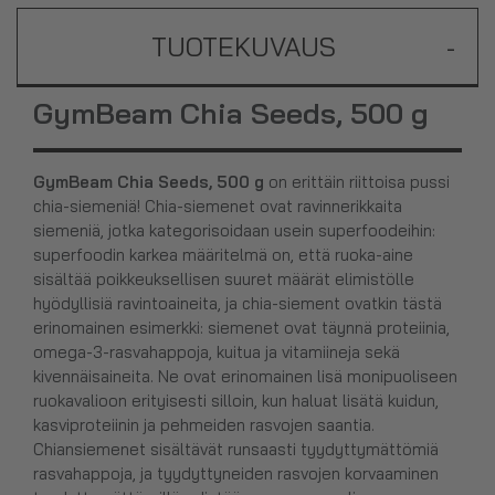
TUOTEKUVAUS
-
GymBeam Chia Seeds, 500 g
GymBeam Chia Seeds, 500 g
on erittäin riittoisa pussi
chia-siemeniä! Chia-siemenet ovat ravinnerikkaita
siemeniä, jotka kategorisoidaan usein superfoodeihin:
superfoodin karkea määritelmä on, että ruoka-aine
sisältää poikkeuksellisen suuret määrät elimistölle
hyödyllisiä ravintoaineita, ja chia-siement ovatkin tästä
erinomainen esimerkki: siemenet ovat täynnä proteiinia,
omega-3-rasvahappoja, kuitua ja vitamiineja sekä
kivennäisaineita. Ne ovat erinomainen lisä monipuoliseen
ruokavalioon erityisesti silloin, kun haluat lisätä kuidun,
kasviproteiinin ja pehmeiden rasvojen saantia.
Chiansiemenet sisältävät runsaasti tyydyttymättömiä
rasvahappoja, ja tyydyttyneiden rasvojen korvaaminen