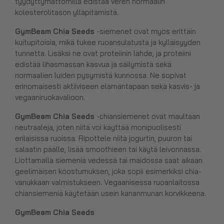
tyydyttymättömillä edistää veren normaalin
kolesterolitason ylläpitämistä.
GymBeam Chia Seeds
-siemenet ovat myös erittäin
kuitupitoisia, mikä tukee ruoansulatusta ja kylläisyyden
tunnetta. Lisäksi ne ovat proteiinin lähde, ja proteiini
edistää lihasmassan kasvua ja säilymistä sekä
normaalien luiden pysymistä kunnossa. Ne sopivat
erinomaisesti aktiiviseen elämäntapaan sekä kasvis- ja
vegaaniruokavalioon.
GymBeam Chia Seeds
-chiansiemenet ovat maultaan
neutraaleja, joten niitä voi käyttää monipuolisesti
erilaisissa ruoissa. Ripottele niitä jogurtin, puuron tai
salaatin päälle, lisää smoothieen tai käytä leivonnassa.
Liottamalla siemeniä vedessä tai maidossa saat aikaan
geelimäisen koostumuksen, joka sopii esimerkiksi chia-
vanukkaan valmistukseen. Vegaanisessa ruoanlaitossa
chiansiemeniä käytetään usein kananmunan korvikkeena.
GymBeam Chia Seeds