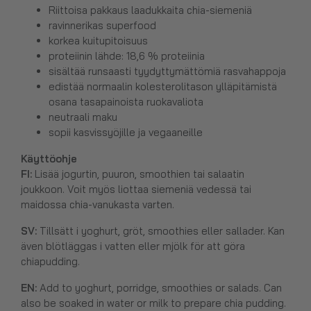
Riittoisa pakkaus laadukkaita chia-siemeniä
ravinnerikas superfood
korkea kuitupitoisuus
proteiinin lähde: 18,6 % proteiinia
sisältää runsaasti tyydyttymättömiä rasvahappoja
edistää normaalin kolesterolitason ylläpitämistä
osana tasapainoista ruokavaliota
neutraali maku
sopii kasvissyöjille ja vegaaneille
Käyttöohje
FI:
Lisää jogurtin, puuron, smoothien tai salaatin
joukkoon. Voit myös liottaa siemeniä vedessä tai
maidossa chia-vanukasta varten.
SV:
Tillsätt i yoghurt, gröt, smoothies eller sallader. Kan
även blötläggas i vatten eller mjölk för att göra
chiapudding.
EN:
Add to yoghurt, porridge, smoothies or salads. Can
also be soaked in water or milk to prepare chia pudding.