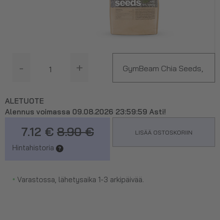
-
+
GymBeam Chia Seeds,
500 g
ALETUOTE
Alennus voimassa 09.08.2026 23:59:59 Asti!
7.12 €
8.90 €
LISÄÄ OSTOSKORIIN
Hintahistoria
•
Varastossa, lähetysaika 1-3 arkipäivää.