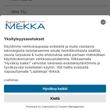
OMA TILI
OSTOSKORI
Sporttimekka – lisäravinteiden ja
urheilutarvikkeiden osaaja