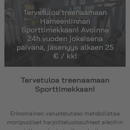
Tervetuloa treenaamaan
Hämeenlinnan
Sporttimekkaan! Avoinna
24h vuoden jokaisena
päivänä, jäsenyys alkaen 25
€ / kk!
Tervetuloa treenaamaan
Sporttimekkaan!
Erinomainen varustelutaso mahdollistaa
monipuoliset harjoitteluolosuhteet aikoihin