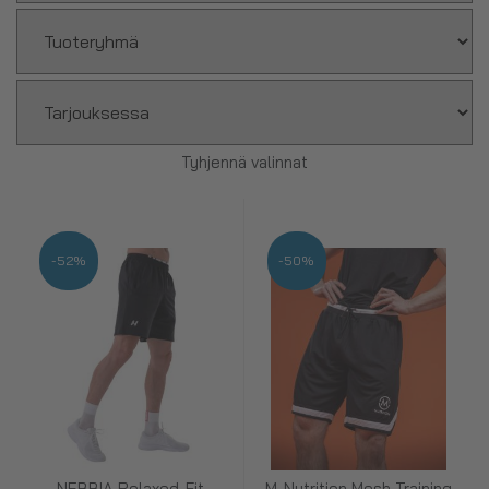
Tyhjennä valinnat
-52%
-50%
NEBBIA Relaxed-Fit
M-Nutrition Mesh Training