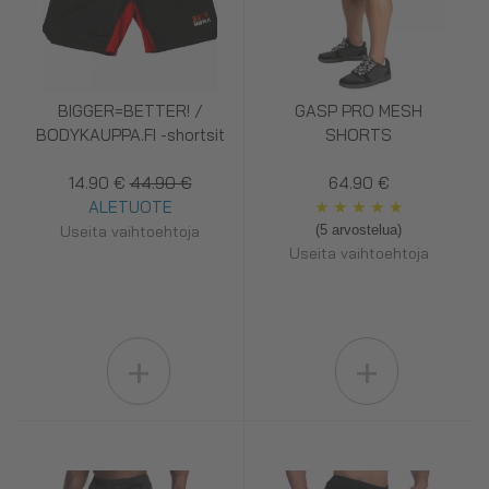
BIGGER=BETTER! /
GASP PRO MESH
BODYKAUPPA.FI -shortsit
SHORTS
14.90 €
44.90 €
64.90 €
ALETUOTE
★
★
★
★
★
Useita vaihtoehtoja
(5 arvostelua)
Useita vaihtoehtoja
+
+