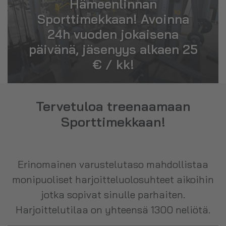
Hämeenlinnan
Sporttimekkaan! Avoinna
24h vuoden jokaisena
päivänä, jäsenyys alkaen 25
€ / kk!
Tervetuloa treenaamaan
Sporttimekkaan!
Erinomainen varustelutaso mahdollistaa
monipuoliset harjoitteluolosuhteet aikoihin
jotka sopivat sinulle parhaiten.
Harjoittelutilaa on yhteensä 1300 neliötä.