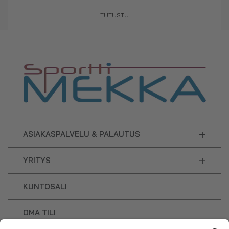
TUTUSTU
+
ASIAKASPALVELU & PALAUTUS
+
YRITYS
KUNTOSALI
OMA TILI