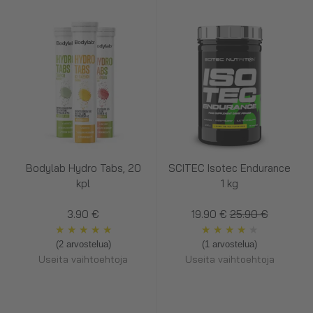
Bodylab Hydro Tabs, 20
SCITEC Isotec Endurance
kpl
1 kg
3.90 €
19.90 €
25.90 €
★
★
★
★
★
★
★
★
★
★
(2 arvostelua)
(1 arvostelua)
Useita vaihtoehtoja
Useita vaihtoehtoja