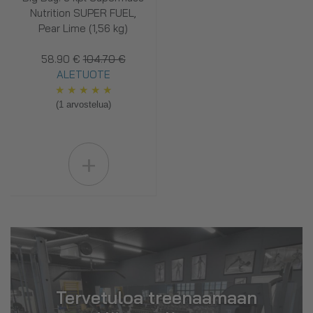
Nutrition SUPER FUEL,
Pear Lime (1,56 kg)
58.90 €
104.70 €
ALETUOTE
★
★
★
★
★
(1 arvostelua)
+
Tervetuloa treenaamaan