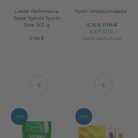
Leader Performance
Nosht Urheilujuomajauhe
Super Hydrate Sports
Drink, 500 g
14.36 €
17.95 €
ALETUOTE
12.99 €
Useita vaihtoehtoja
+
+
-25%
-22%