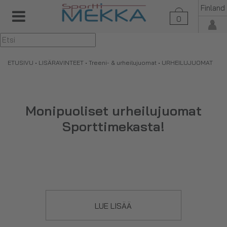
Finland
0
▼
ETUSIVU
•
LISÄRAVINTEET
•
Treeni- & urheilujuomat
• URHEILUJUOMAT
Monipuoliset urheilujuomat
Sporttimekasta!
Urheilujuomat ovat erityisesti kestävyysurheilulajeihin
suunniteltuja juomia, joiden tarkoitus on parantaa kestävyyttä
ja antaa nopeaa energiaa suoritukseen. Urheilujuomat
LUE LISÄÄ
sisältävät tyypillisesti runsaasti
hiilihydraatteja
, joista
saadaan polttoainetta elimistön käyttöön nopeasti.