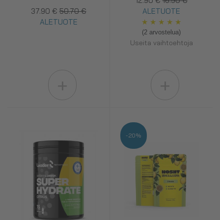
12.90 €
16.90 €
37.90 €
50.70 €
ALETUOTE
ALETUOTE
★
★
★
★
★
(2 arvostelua)
Useita vaihtoehtoja
+
+
-20%