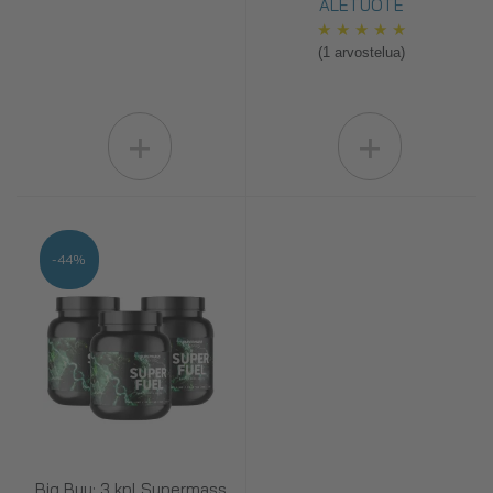
ALETUOTE
★
★
★
★
★
(1 arvostelua)
+
+
-44%
Big Buy: 3 kpl Supermass