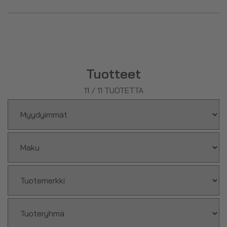
Urheilujuomat sisältävät myös elektrolyyttejä, jotka
ylläpitävät elimistön nestetasapainoa ja auttavat korvaamaan
suorituksen aikana menetettyä nestettä. Urheilujuomia voi
käyttää myös lyhytkestoisisssa suorituksissa.
Tuotteet
Valikoimastamme löytyy mm.
M-Nutrition Ultimate Sports
Drink
!
11
/
11
TUOTETTA