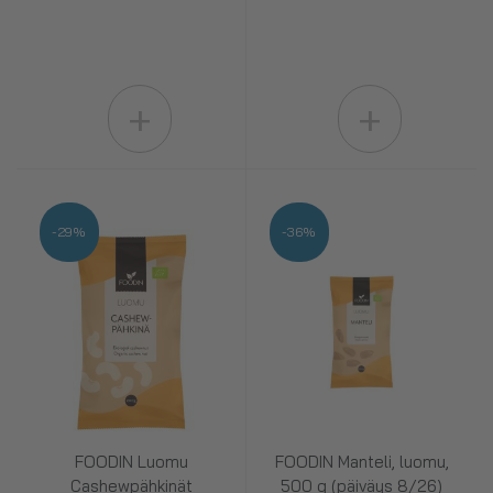
+
+
-29%
-36%
FOODIN Luomu
FOODIN Manteli, luomu,
Cashewpähkinät
500 g (päiväys 8/26)