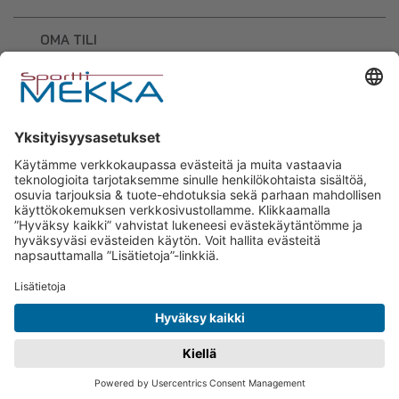
OMA TILI
OSTOSKORI
Sporttimekka – lisäravinteiden ja
urheilutarvikkeiden osaaja