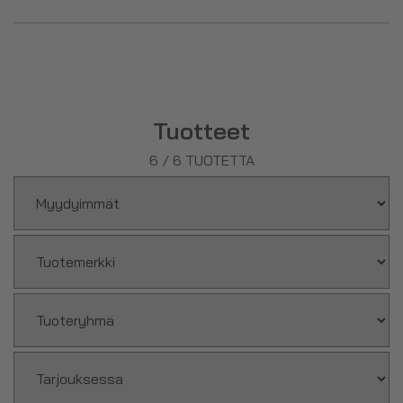
joita voi syödä hyvällä omallatunnolla!
Tuotteet
6
/
6
TUOTETTA