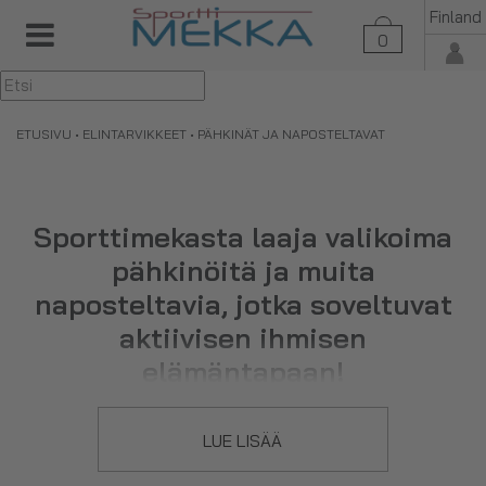
Finland
0
▼
ETUSIVU
•
ELINTARVIKKEET
• PÄHKINÄT JA NAPOSTELTAVAT
Sporttimekasta laaja valikoima
pähkinöitä ja muita
naposteltavia, jotka soveltuvat
aktiivisen ihmisen
elämäntapaan!
LUE LISÄÄ
Pähkinät ja naposteltavat -tuoteryhmästä löydät mm.
raakasuklaat, terveelliset karkkipussit ja monet muut herkut,