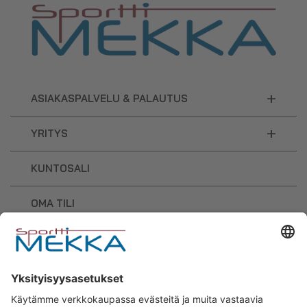
+
ASIAKASPALVELU & PALAUTUS
+
YRITYS
KUNTOSALI
OMA TILI
OSTOSKORI
Sporttimekka – lisäravinteiden ja