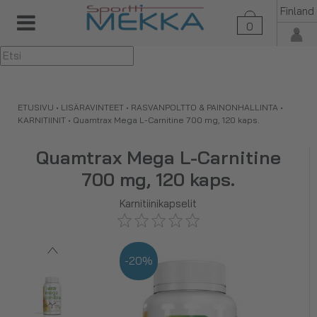
Finland
0
▼
ETUSIVU
•
LISÄRAVINTEET
•
RASVANPOLTTO & PAINONHALLINTA
•
KARNITIINIT
•
Quamtrax Mega L-Carnitine 700 mg, 120 kaps.
Quamtrax Mega L-Carnitine
700 mg, 120 kaps.
Karnitiinikapselit
-20%