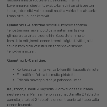
suosituimmista tuotteista painonhallinnan tai
kovemmankin dieetin tueksi. L-karnitiini on piristeetön
tuote, joten sitä voi helposti nauttia vaikka ilta-aikaankin
ilman että yöunet kärsivät.
Quamtrax L-Carnitine
soveltuu kenelle tahansa
tehostamaan rasvanpolttoa ja antamaan lisäksi
ylimääräistä virtaa treeneihin. Suosittelemme L-
karnitiinia erityisesti ennen treeniä käytettäväksi, sillä
tällöin karnitiinin vaikutus on todennäköisimmin
tehokkaimmillaan.
Quamtrax L-Carnitine:
Korkealaatuinen ja vahva L-karnitiinikapselivalmiste
Ei sisällä kofeiinia tai muita piristeitä
Edistää rasvanpolttoa ja painonhallintaa
Käyttöohje:
nauti 4 kapselia vuorokaudessa runsaan
nesteen kera. Parhaan tehon saat nauttimalla 2 tablettia
aamulla ja toiset 2 tablettia ennen treeniä tai iltapäivällä
ennen lounasta.