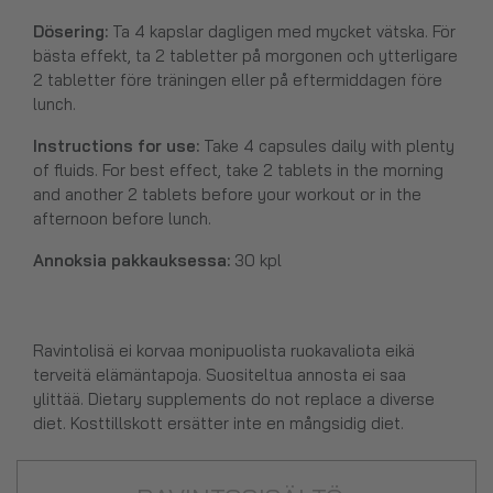
Dösering:
Ta 4 kapslar dagligen med mycket vätska. För
bästa effekt, ta 2 tabletter på morgonen och ytterligare
2 tabletter före träningen eller på eftermiddagen före
lunch.
Instructions for use:
Take 4 capsules daily with plenty
of fluids. For best effect, take 2 tablets in the morning
and another 2 tablets before your workout or in the
afternoon before lunch.
Annoksia pakkauksessa:
30 kpl
Ravintolisä ei korvaa monipuolista ruokavaliota eikä
terveitä elämäntapoja. Suositeltua annosta ei saa
ylittää. Dietary supplements do not replace a diverse
diet. Kosttillskott ersätter inte en mångsidig diet.