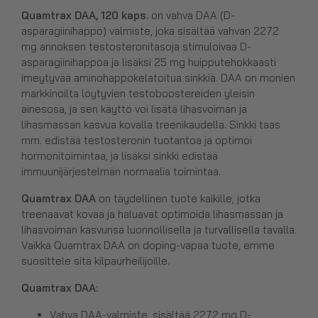
Quamtrax DAA, 120 kaps.
on vahva DAA (D-
asparagiinihappo) valmiste, joka sisältää vahvan 2272
mg annoksen testosteronitasoja stimuloivaa D-
asparagiinihappoa ja lisäksi 25 mg huipputehokkaasti
imeytyvää aminohappokelatoitua sinkkiä. DAA on monien
markkinoilta löytyvien testoboostereiden yleisin
ainesosa, ja sen käyttö voi lisätä lihasvoiman ja
lihasmassan kasvua kovalla treenikaudella. Sinkki taas
mm. edistää testosteronin tuotantoa ja optimoi
hormonitoimintaa, ja lisäksi sinkki edistää
immuunijärjestelmän normaalia toimintaa.
Quamtrax DAA
on täydellinen tuote kaikille, jotka
treenaavat kovaa ja haluavat optimoida lihasmassan ja
lihasvoiman kasvunsa luonnollisella ja turvallisella tavalla.
Vaikka Quamtrax DAA on doping-vapaa tuote, emme
suosittele sitä kilpaurheilijoille.
Quamtrax DAA
:
Vahva DAA-valmiste, sisältää 2272 mg D-