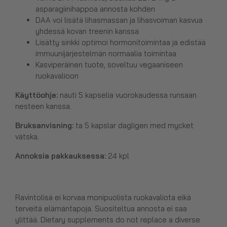
asparagiinihappoa annosta kohden
DAA voi lisätä lihasmassan ja lihasvoiman kasvua
yhdessä kovan treenin kanssa
Lisätty sinkki optimoi hormonitoimintaa ja edistää
immuunijärjestelmän normaalia toimintaa
Kasviperäinen tuote, soveltuu vegaaniseen
ruokavalioon
Käyttöohje:
nauti 5 kapselia vuorokaudessa runsaan
nesteen kanssa.
Bruksanvisning:
ta 5 kapslar dagligen med mycket
vätska.
Annoksia pakkauksessa:
24 kpl
Ravintolisä ei korvaa monipuolista ruokavaliota eikä
terveitä elämäntapoja. Suositeltua annosta ei saa
ylittää. Dietary supplements do not replace a diverse