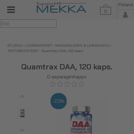
Finland
0
▼
ETUSIVU
•
LISÄRAVINTEET
•
MASSANLISÄYS & LIHASKASVU
•
TESTOBOOSTERIT
•
Quamtrax DAA, 120 kaps.
Quamtrax DAA, 120 kaps.
D-asparagiinihappo
-23%