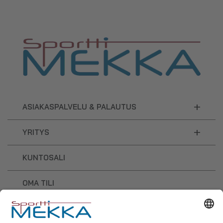
+
ASIAKASPALVELU & PALAUTUS
+
YRITYS
KUNTOSALI
OMA TILI
OSTOSKORI