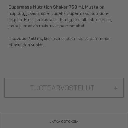
Supermass Nutrition Shaker 750 ml, Musta
on
huipputyylikäs shaker uudella Supermass Nutrition-
logolla. Erotu joukosta hillityn tyylikkäällä sheikkerillä,
josta juomatkin maistuvat paremmalta!
Tilavuus 750 ml,
kierrekansi sekä -korkki paremman
pitävyyden vuoksi.
TUOTEARVOSTELUT
+
JATKA OSTOKSIA