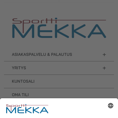
+
ASIAKASPALVELU & PALAUTUS
+
YRITYS
KUNTOSALI
OMA TILI
OSTOSKORI