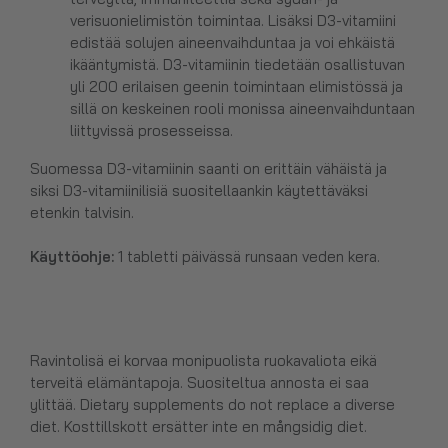
verisuonielimistön toimintaa. Lisäksi D3-vitamiini
edistää solujen aineenvaihduntaa ja voi ehkäistä
ikääntymistä. D3-vitamiinin tiedetään osallistuvan
yli 200 erilaisen geenin toimintaan elimistössä ja
sillä on keskeinen rooli monissa aineenvaihduntaan
liittyvissä prosesseissa.
Suomessa D3-vitamiinin saanti on erittäin vähäistä ja
siksi D3-vitamiinilisiä suositellaankin käytettäväksi
etenkin talvisin.
Käyttöohje:
1 tabletti päivässä runsaan veden kera.
Ravintolisä ei korvaa monipuolista ruokavaliota eikä
terveitä elämäntapoja. Suositeltua annosta ei saa
ylittää. Dietary supplements do not replace a diverse
diet. Kosttillskott ersätter inte en mångsidig diet.