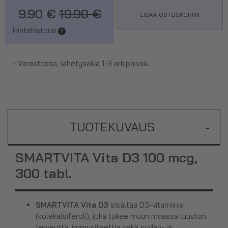
9.90 €
19.90 €
LISÄÄ OSTOSKORIIN
Hintahistoria
•
Varastossa, lähetysaika 1-3 arkipäivää.
TUOTEKUVAUS
-
SMARTVITA Vita D3 100 mcg,
300 tabl.
SMARTVITA Vita D3
sisältää D3-vitamiinia
(kolekalsiferoli), joka tukee muun muassa luuston
terveyttä, immuniteettia sekä sydän- ja