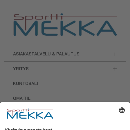
+
ASIAKASPALVELU & PALAUTUS
+
YRITYS
KUNTOSALI
OMA TILI
OSTOSKORI