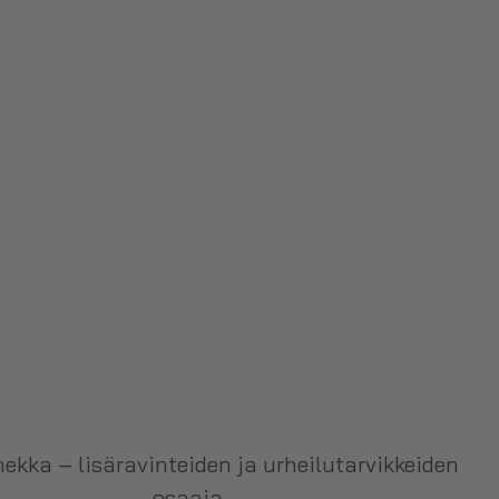
ekka – lisäravinteiden ja urheilutarvikkeiden
osaaja