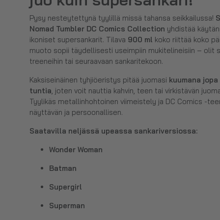
Pysy nesteytettynä tyylillä missä tahansa seikkailussa!
S
Nomad Tumbler DC Comics Collection
yhdistää käytän
ikoniset supersankarit. Tilava
900 ml
koko riittää koko päi
muoto sopii täydellisesti useimpiin mukitelineisiin – olit s
treeneihin tai seuraavaan sankaritekoon.
Kaksiseinäinen tyhjiöeristys pitää juomasi
kuumana jopa 
tuntia
, joten voit nauttia kahvin, teen tai virkistävän juo
Tyylikäs metallinhohtoinen viimeistely ja DC Comics -te
näyttävän ja persoonallisen.
Saatavilla neljässä upeassa sankariversiossa:
Wonder Woman
Batman
Supergirl
Superman