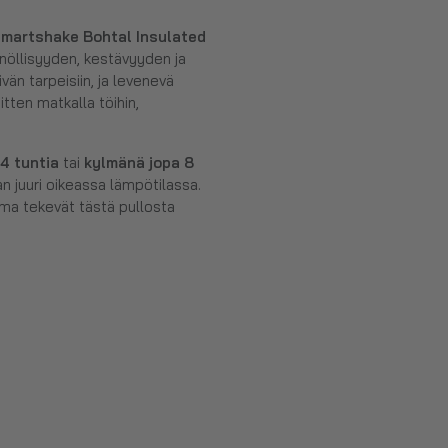
martshake Bohtal Insulated
nöllisyyden, kestävyyden ja
vän tarpeisiin, ja levenevä
itten matkalla töihin,
4 tuntia
tai
kylmänä jopa 8
man juuri oikeassa lämpötilassa.
ema tekevät tästä pullosta