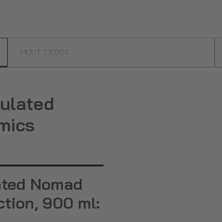
MUUT TIEDOT
ulated
mics
ated Nomad
tion, 900 ml: