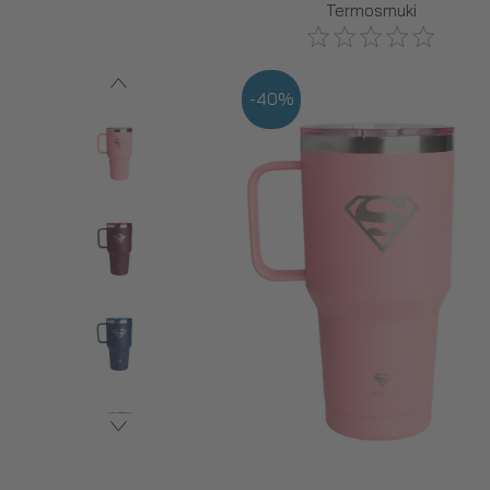
Termosmuki
-40%