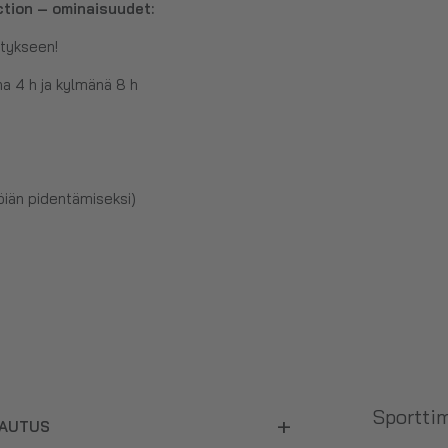
tion – ominaisuudet:
ytykseen!
na 4 h ja kylmänä 8 h
öiän pidentämiseksi)
Sporttim
+
LAUTUS