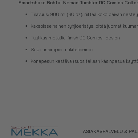
Smartshake Bohtal Nomad Tumbler DC Comics Collec
Tilavuus: 900 ml (30 oz): riittää koko päivän neste
Kaksoisseinäinen tyhjiöeristys: pitää juomat kuuma
Tyylikäs metallic-finish DC Comics -design
Sopii useimpiin mukitelineisiin
Konepesun kestävä (suositellaan käsinpesua käytt
ASIAKASPALVELU & PA