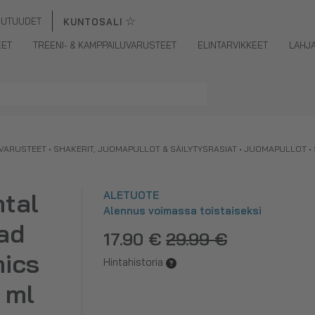
☆
UUTUUDET
KUNTOSALI
EET
TREENI- & KAMPPAILUVARUSTEET
ELINTARVIKKEET
LAHJ
UVARUSTEET
•
SHAKERIT, JUOMAPULLOT & SÄILYTYSRASIAT
•
JUOMAPULLOT
•
tal
ALETUOTE
Alennus voimassa toistaiseksi
ad
17.90 €
29.99 €
ics
Hintahistoria
 ml