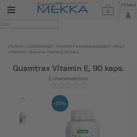
Finland
0
▼
ETUSIVU
•
LISÄRAVINTEET
•
VITAMIINIT & KIVENNÄISAINEET
•
MUUT
VITAMIINIT
•
Quamtrax Vitamin E, 90 kaps.
Quamtrax Vitamin E, 90 kaps.
E-vitamiinivalmiste
-25%