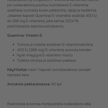
jos ruokavaliosta puuttuu luontaisesti E-vitamiinia
sisältäviä tuotteita kuten pähkinöitä, viljoja ja hedelmiä.
Jokainen kapseli Quamtrax E-vitamiinia sisältää 400 IU
eli 268 mg E-vitamiinia, joka kattaa 2234 %
päivittäisestä saantisuosituksesta.
Quamtrax
Vitamin E
:
Toimiva ja todella edullinen E-vitamiinivalmiste
400 IU (268 mg) E-vitamiinia annosta kohden
Hyvin imeytyvä E-vitamiinin muoto
Todella riittoisa ja edullinen pakkaus
Käyttöohje:
nauti 1 kapseli vuorokaudessa runsaan
nesteen kera
Annoksia pakkauksessa:
90 kpl
Ravintolisä ei korvaa monipuolista ruokavaliota eikä