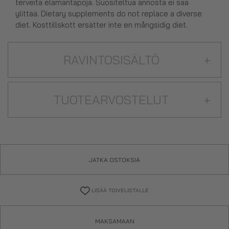
terveitä elämäntapoja. Suositeltua annosta ei saa
ylittää. Dietary supplements do not replace a diverse
diet. Kosttillskott ersätter inte en mångsidig diet.
RAVINTOSISÄLTÖ
+
TUOTEARVOSTELUT
+
JATKA OSTOKSIA
LISÄÄ TOIVELISTALLE
MAKSAMAAN