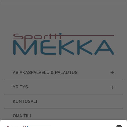
+
ASIAKASPALVELU & PALAUTUS
+
YRITYS
KUNTOSALI
OMA TILI