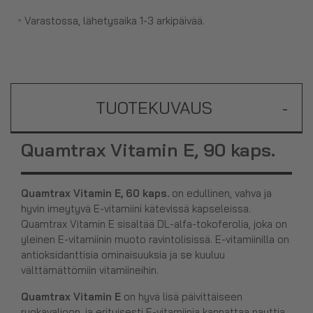
•
Varastossa, lähetysaika 1-3 arkipäivää.
TUOTEKUVAUS
-
Quamtrax Vitamin E, 90 kaps.
Quamtrax Vitamin E, 60 kaps.
on edullinen, vahva ja
hyvin imeytyvä E-vitamiini kätevissä kapseleissa.
Quamtrax Vitamin E sisältää DL-alfa-tokoferolia, joka on
yleinen E-vitamiinin muoto ravintolisissä. E-vitamiinilla on
antioksidanttisia ominaisuuksia ja se kuuluu
välttämättömiin vitamiineihin.
Quamtrax
Vitamin E
on hyvä lisä päivittäiseen
ruokavalioon, ja erityisesti E-vitamiinia kannattaa nauttia