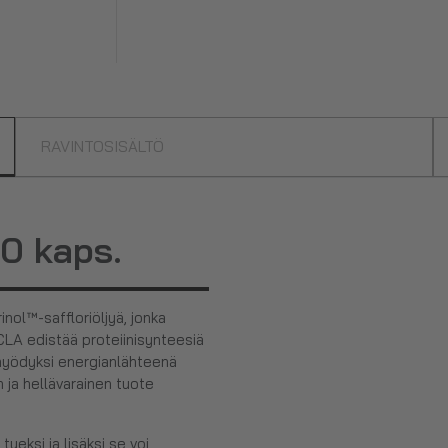
RAVINTOSISÄLTÖ
0 kaps.
inol™-saffloriöljyä, jonka
 CLA edistää proteiinisynteesiä
 hyödyksi energianlähteenä
 ja hellävarainen tuote
ueksi ja lisäksi se voi