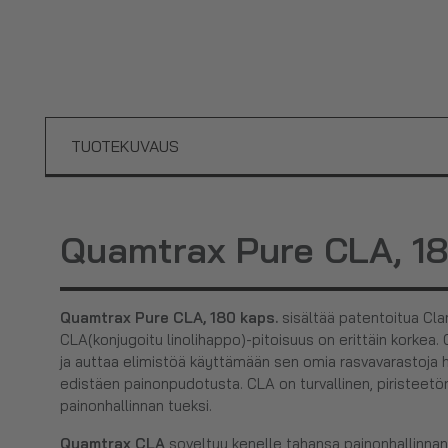
TUOTEKUVAUS
Quamtrax Pure CLA, 18
Quamtrax Pure CLA, 180 kaps.
sisältää patentoitua Clar
CLA(
konjugoitu linolihappo)-pitoisuus on erittäin korkea.
ja auttaa elimistöä käyttämään sen omia rasvavarastoja
edistäen painonpudotusta. CLA on turvallinen, piristeetön
painonhallinnan tueksi.
Quamtrax CLA
soveltuu kenelle tahansa painonhallinnan t