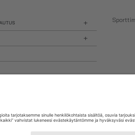
Sporttim
+
LAUTUS
+