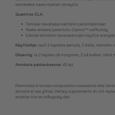
esimerkiksi tukea nivelten terveyttä.
Quamtrax CLA
:
Tehokas rasvahappovalmiste painonhallintaan
Raaka-aineena patentoitu Clarinol™-saffloriöljy
Edistää elimistön rasvavarantojen käyttöä energiak
Käyttöohje:
nauti 2 kapselia aamulla, 2 illalla, mieluite
Dösering
: ta 2 kapslar på morgonen, 2 på kvällen, helst
Annoksia pakkauksessa:
45 kpl
Ravintolisä ei korvaa monipuolista ruokavaliota eikä terv
annosta ei saa ylittää. Dietary supplements do not replac
ersätter inte en mångsidig diet.