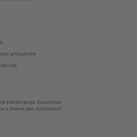
si
n ruoan yhteydessä.
 med mat.
eitä elämäntapoja. Suositeltua
e a diverse diet. Kosttillskott