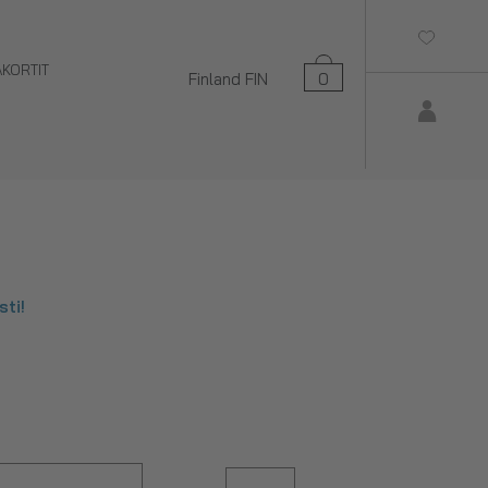
AKORTIT
Finland
FIN
0
ti!