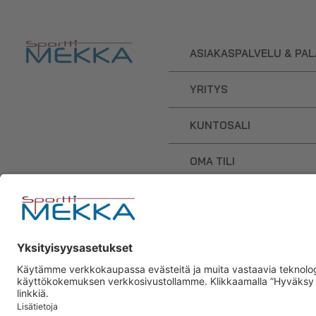
ASIAKASPALVELU & PA
YRITYS
KUNTOSALI
OMA TILI
OSTOSKORI