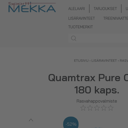
ALELAARI
TARJOUKSET
LISÄRAVINTEET
TREENIVAATT
TUOTEMERKIT
ETUSIVU
•
LISÄRAVINTEET
•
RAS
Quamtrax Pure 
180 kaps.
Rasvahappovalmiste
-52%