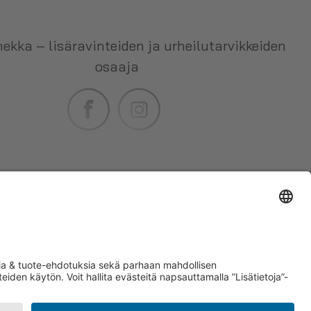
ekka – lisäravinteiden ja urheilutarvikkeiden
osaaja