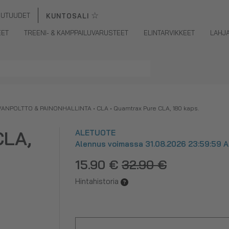
☆
UUTUUDET
KUNTOSALI
EET
TREENI- & KAMPPAILUVARUSTEET
ELINTARVIKKEET
LAHJ
VANPOLTTO & PAINONHALLINTA
•
CLA
•
Quamtrax Pure CLA, 180 kaps.
CLA,
ALETUOTE
Alennus voimassa 31.08.2026 23:59:59 As
15.90 €
32.90 €
Hintahistoria