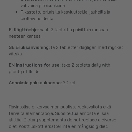
vahvoina pitoisuuksina
Rikastettu erilaisilla kasviuutteilla, jauheilla ja
bioflavonoideilla
FI Käyttöohje:
nauti 2 tablettia päivittäin runsaan
nesteen kanssa.
SE Bruksanvisning:
ta 2 tabletter dagligen med mycket
vätska.
EN Instructions for use:
take 2 tablets daily with
plenty of fluids.
Annoksia pakkauksessa:
30 kpl
Ravintolisä ei korvaa monipuolista ruokavaliota eikä
terveitä elämäntapoja. Suositeltua annosta ei saa
ylittää. Dietary supplements do not replace a diverse
diet. Kosttillskott ersätter inte en mångsidig diet.