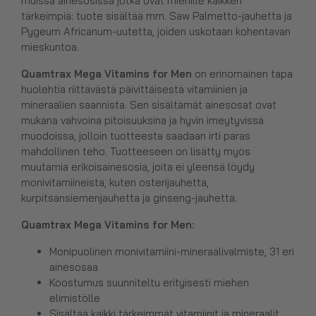
muissa ainesosissa jotka ovat miehille kaikken
tärkeimpiä: tuote sisältää mm. Saw Palmetto-jauhetta ja
Pygeum Africanum-uutetta, joiden uskotaan kohentavan
mieskuntoa.
Quamtrax Mega Vitamins for Men
on erinomainen tapa
huolehtia riittävästä päivittäisestä vitamiinien ja
mineraalien saannista. Sen sisältämät ainesosat ovat
mukana vahvoina pitoisuuksina ja hyvin imeytyvissä
muodoissa, jolloin tuotteesta saadaan irti paras
mahdollinen teho. Tuotteeseen on lisätty myös
muutamia erikoisainesosia, joita ei yleensä löydy
monivitamiineista, kuten osterijauhetta,
kurpitsansiemenjauhetta ja ginseng-jauhetta.
Quamtrax Mega Vitamins for Men
:
Monipuolinen monivitamiini-mineraalivalmiste, 31 eri
ainesosaa
Koostumus suunniteltu erityisesti miehen
elimistölle
Sisältää kaikki tärkeimmät vitamiinit ja mineraalit