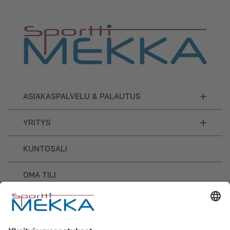
+
ASIAKASPALVELU & PALAUTUS
+
YRITYS
KUNTOSALI
OMA TILI
OSTOSKORI