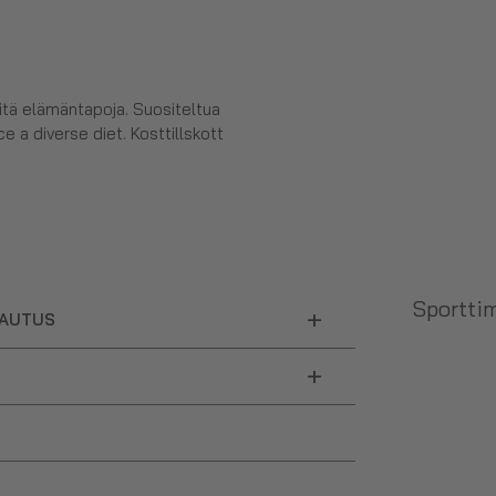
eitä elämäntapoja. Suositeltua
e a diverse diet. Kosttillskott
Sporttim
+
LAUTUS
+