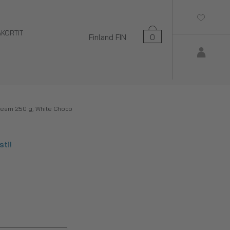
AKORTIT
Finland
FIN
0
ream 250 g, White Choco
ti!