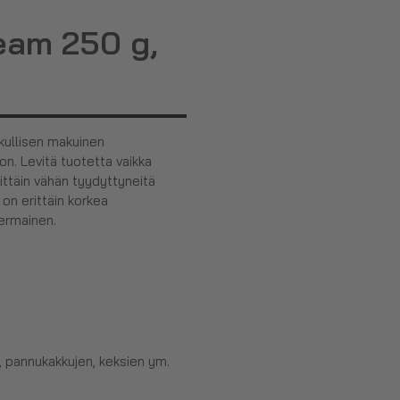
eam 250 g,
kullisen makuinen
on. Levitä tuotetta vaikka
rittäin vähän tyydyttyneitä
 on erittäin korkea
ermainen.
, pannukakkujen, keksien ym.