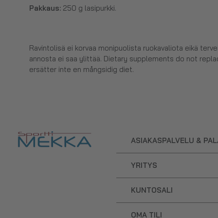
Pakkaus:
250 g lasipurkki.
Ravintolisä ei korvaa monipuolista ruokavaliota eikä terv
annosta ei saa ylittää. Dietary supplements do not replac
ersätter inte en mångsidig diet.
ASIAKASPALVELU & PA
YRITYS
KUNTOSALI
OMA TILI