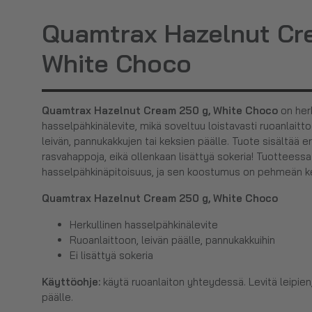
Quamtrax Hazelnut Cr
White Choco
Quamtrax Hazelnut Cream 250 g, White Choco
on her
hasselpähkinälevite, mikä soveltuu loistavasti ruoanlaitto
leivän, pannukakkujen tai keksien päälle. Tuote sisältää e
rasvahappoja, eikä ollenkaan lisättyä sokeria! Tuotteessa
hasselpähkinäpitoisuus, ja sen koostumus on pehmeän k
Quamtrax Hazelnut Cream 250 g, White Choco
Herkullinen hasselpähkinälevite
Ruoanlaittoon, leivän päälle, pannukakkuihin
Ei lisättyä sokeria
Käyttöohje:
käytä ruoanlaiton yhteydessä. Levitä leipien
päälle.