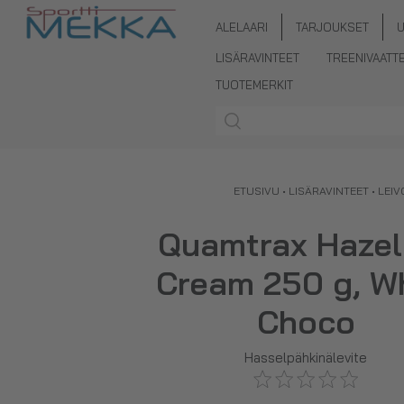
ALELAARI
TARJOUKSET
LISÄRAVINTEET
TREENIVAATT
TUOTEMERKIT
ETUSIVU
•
LISÄRAVINTEET
•
LEIV
Quamtrax Hazel
Cream 250 g, W
Choco
Hasselpähkinälevite