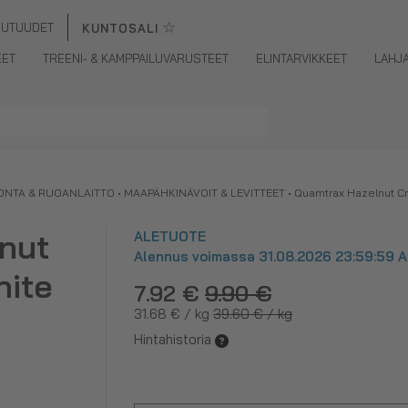
☆
UUTUUDET
KUNTOSALI
EET
TREENI- & KAMPPAILUVARUSTEET
ELINTARVIKKEET
LAHJ
ONTA & RUOANLAITTO
•
MAAPÄHKINÄVOIT & LEVITTEET
•
Quamtrax Hazelnut C
nut
ALETUOTE
Alennus voimassa 31.08.2026 23:59:59 As
hite
7.92 €
9.90 €
31.68 € / kg
39.60 € / kg
Hintahistoria