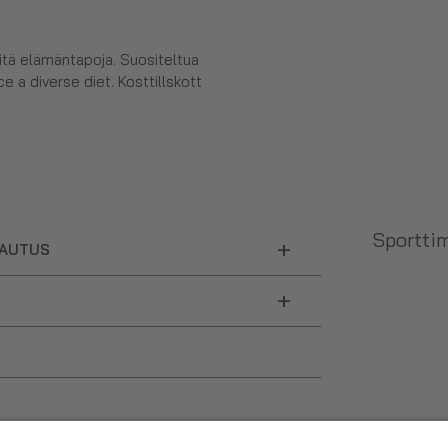
eitä elämäntapoja. Suositeltua
e a diverse diet. Kosttillskott
Sporttim
+
LAUTUS
+