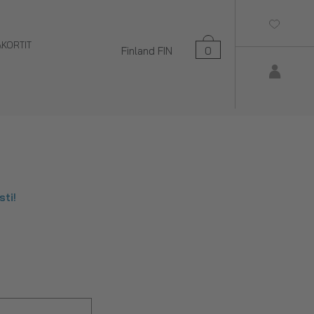
AKORTIT
Finland
FIN
0
ti!