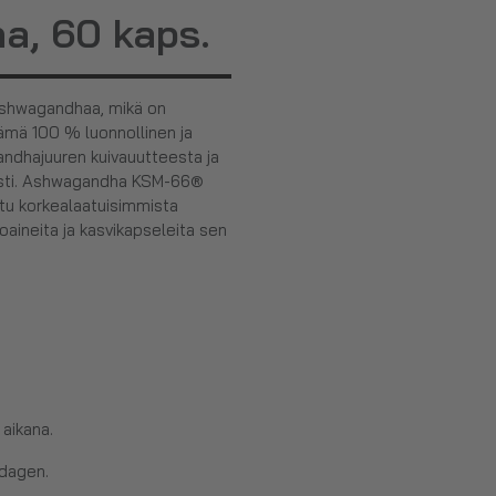
, 60 kaps.
shwagandhaa, mikä on
Tämä 100 % luonnollinen ja
andhajuuren kuivauutteesta ja
sesti. Ashwagandha KSM-66®
ttu korkealaatuisimmista
aineita ja kasvikapseleita sen
aikana.
 dagen.