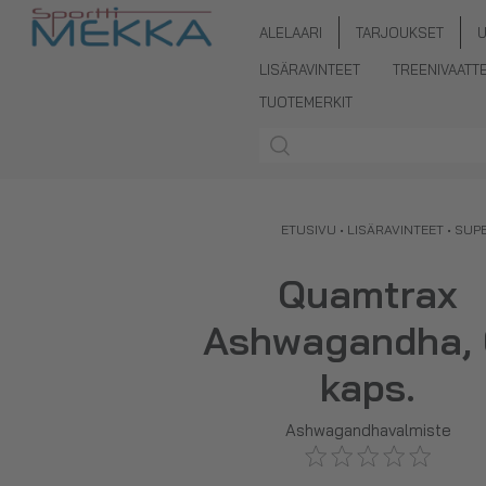
ALELAARI
TARJOUKSET
LISÄRAVINTEET
TREENIVAATT
TUOTEMERKIT
ETUSIVU
•
LISÄRAVINTEET
•
SUP
Quamtrax
Ashwagandha,
kaps.
Ashwagandhavalmiste