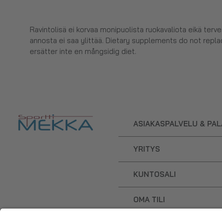
Ravintolisä ei korvaa monipuolista ruokavaliota eikä terv
annosta ei saa ylittää. Dietary supplements do not replac
ersätter inte en mångsidig diet.
ASIAKASPALVELU & PA
YRITYS
KUNTOSALI
OMA TILI