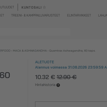
☆
UUTUUDET
KUNTOSALI
EET
TREENI- & KAMPPAILUVARUSTEET
ELINTARVIKKEET
LAHJ
ERFOOD
•
MACA & ASHWAGANDHA
•
Quamtrax Ashwagandha, 60 kaps.
ALETUOTE
Alennus voimassa 31.08.2026 23:59:59 As
 60
10.32 €
12.90 €
Hintahistoria