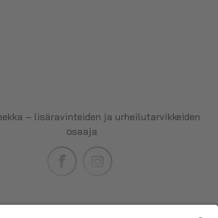
ekka – lisäravinteiden ja urheilutarvikkeiden
osaaja