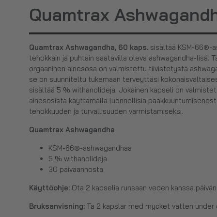
Quamtrax Ashwagandha
Quamtrax Ashwagandha, 60 kaps.
sisältää KSM-66®-a
tehokkain ja puhtain saatavilla oleva ashwagandha-lisä. 
orgaaninen ainesosa on valmistettu tiivistetystä ashwag
se on suunniteltu tukemaan terveyttäsi kokonaisvaltai
sisältää 5 % withanolideja. Jokainen kapseli on valmiste
ainesosista käyttämällä luonnollisia paakkuuntumisenesto
tehokkuuden ja turvallisuuden varmistamiseksi.
Quamtrax Ashwagandha
KSM-66®-ashwagandhaa
5 % withanolideja
30 päiväannosta
Käyttöohje:
Ota 2 kapselia runsaan veden kanssa päivän 
Bruksanvisning:
Ta 2 kapslar med mycket vatten under