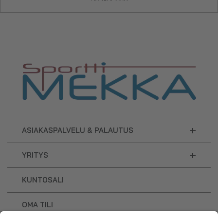
+
ASIAKASPALVELU & PALAUTUS
+
YRITYS
KUNTOSALI
OMA TILI