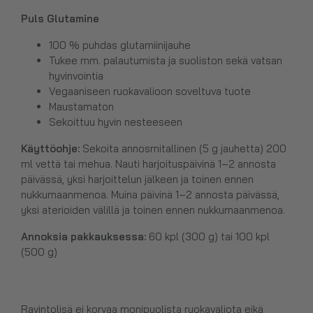
Puls Glutamine
100 % puhdas glutamiinijauhe
Tukee mm. palautumista ja suoliston sekä vatsan
hyvinvointia
Vegaaniseen ruokavalioon soveltuva tuote
Maustamaton
Sekoittuu hyvin nesteeseen
Käyttöohje:
Sekoita annosmitallinen (5 g jauhetta) 200
ml vettä tai mehua. Nauti harjoituspäivinä 1–2 annosta
päivässä, yksi harjoittelun jälkeen ja toinen ennen
nukkumaanmenoa. Muina päivinä 1–2 annosta päivässä,
yksi aterioiden välillä ja toinen ennen nukkumaanmenoa.
Annoksia pakkauksessa:
60 kpl (300 g) tai 100 kpl
(500 g)
Ravintolisä ei korvaa monipuolista ruokavaliota eikä