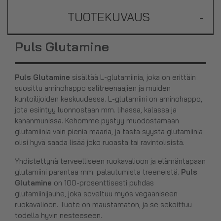
TUOTEKUVAUS
-
Puls Glutamine
Puls Glutamine
sisältää L-glutamiinia, joka on erittäin
suosittu aminohappo salitreenaajien ja muiden
kuntoilijoiden keskuudessa. L-glutamiini on aminohappo,
jota esiintyy luonnostaan mm. lihassa, kalassa ja
kananmunissa. Kehomme pystyy muodostamaan
glutamiinia vain pieniä määriä, ja tästä syystä glutamiinia
olisi hyvä saada lisää joko ruoasta tai ravintolisistä.
Yhdistettynä terveelliseen ruokavalioon ja elämäntapaan
glutamiini parantaa mm. palautumista treeneistä.
Puls
Glutamine
on 100-prosenttisesti puhdas
glutamiinijauhe, joka soveltuu myös vegaaniseen
ruokavalioon. Tuote on maustamaton, ja se sekoittuu
todella hyvin nesteeseen.